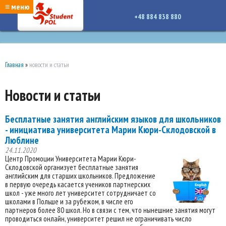
google-site-verification: google7a917c261df1566b.htmlgoogle-site-verification:
≡ меню
google7a917c261df1566b.html
+48 884 838 880
Главная
»
новости и статьи
Новости и статьи
Бесплатные занятия английским языков для школьников
- инициатива университета Марии Кюри-Склодовской в
Люблине
24.11.2020
Центр Промоции Университета Марии Кюри-
Склодовской организует бесплатные занятия
английским для старших школьников. Предложение
в первую очередь касается учеников партнерских
школ - уже много лет университет сотрудничает со
школами в Польше и за рубежом, в числе его
партнеров более 80 школ. Но в связи с тем, что нынешние занятия могут
проводиться онлайн, университет решил не ограничивать число