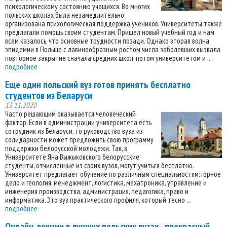
психологическому состоянию учащихся. Во многих
польских школах была незамедлительно
организована психологическая поддержка учеников. Университеты также
предлагали помощь своим студентам. Пришел новый учебный год и нам
всем казалось, что основные трудности позади. Однако вторая волна
эпидемии в Польше с лавинообразным ростом числа заболевших вызвала
повторное закрытие сначала средних школ, потом университетом и ...
подробнее
Еще один польский вуз готов принять бесплатно
студентов из Беларуси
13.11.2020
Часто решающим оказывается человеческий
фактор. Если в администрации университета есть
сотрудник из Беларуси, то руководство вуза из
солидарности может предложить свою программу
поддержки белорусской молодежи. Так, в
Университете Яна Выжыковского белорусские
студенты, отчисленные из своих вузов, могут учиться бесплатно.
Университет предлагает обучение по различным специальностям: горное
дело и геология, менеджмент, логистика, мехатроника, управление и
инженерия производства, администрация, педагогика, право и
информатика. Это вуз практического профиля, который тесно ...
подробнее
Онлайн-лекции в лучших польских вузах - прекрасный