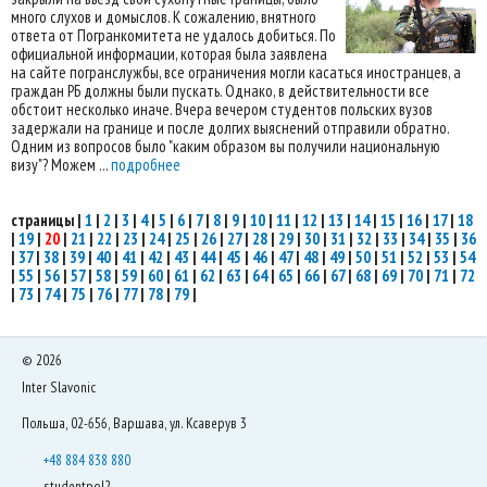
много слухов и домыслов. К сожалению, внятного
ответа от Погранкомитета не удалось добиться. По
официальной информации, которая была заявлена
на сайте погранслужбы, все ограничения могли касаться иностранцев, а
граждан РБ должны были пускать. Однако, в действительности все
обстоит несколько иначе. Вчера вечером студентов польских вузов
задержали на границе и после долгих выяснений отправили обратно.
Одним из вопросов было "каким образом вы получили национальную
визу"? Можем ...
подробнее
страницы
|
1
|
2
|
3
|
4
|
5
|
6
|
7
|
8
|
9
|
10
|
11
|
12
|
13
|
14
|
15
|
16
|
17
|
18
|
19
|
20
|
21
|
22
|
23
|
24
|
25
|
26
|
27
|
28
|
29
|
30
|
31
|
32
|
33
|
34
|
35
|
36
|
37
|
38
|
39
|
40
|
41
|
42
|
43
|
44
|
45
|
46
|
47
|
48
|
49
|
50
|
51
|
52
|
53
|
54
|
55
|
56
|
57
|
58
|
59
|
60
|
61
|
62
|
63
|
64
|
65
|
66
|
67
|
68
|
69
|
70
|
71
|
72
|
73
|
74
|
75
|
76
|
77
|
78
|
79
|
©
2026
Inter Slavonic
Польша, 02-656, Варшава, ул. Ксаверув 3
+48 884 838 880
studentpol2