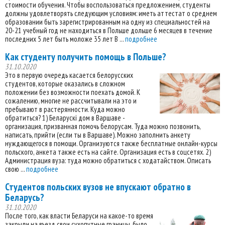
стоимости обучения. Чтобы воспользоваться предложением, студенты
должны удовлетворять следующим условиям: иметь аттестат о среднем
образовании быть зарегистрированным на одну из специальностей на
20-21 учебный год не находиться в Польше дольше 6 месяцев в течение
последних 5 лет быть моложе 35 лет В ...
подробнее
Как студенту получить помощь в Польше?
31.10.2020
Это в первую очередь касается белорусских
студентов, которые оказались в сложном
положении без возможности поехать домой. К
сожалению, многие не рассчитывали на это и
пребывают в растерянности. Куда можно
обратиться? 1) Беларускi дом в Варшаве -
организация, призванная помочь белорусам. Туда можно позвонить,
написать, прийти (если ты в Варшаве). Можно заполнить анкету
нуждающегося в помощи. Организуются также бесплатные онлайн-курсы
польского, анкета также есть на сайте. Организация есть в соцсетях. 2)
Администрация вуза: туда можно обратиться с ходатайством. Описать
свою ...
подробнее
Студентов польских вузов не впускают обратно в
Беларусь?
31.10.2020
После того, как власти Беларуси на какое-то время
закрыли на въезд свои сухопутные границы, было