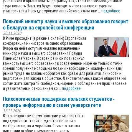
участников и организовать программу так, чтобы все желающие могли
туда попасть. Занятия будут проводить иностранные студенты
университета. Наряду с уроками английского языка они ...
подробнее
Польский министр науки и высшего образования говорит
о Беларуси на европейской конференции
20.11.2020
В Риме проходит (в режиме онлайн) Европейская
конференция министров высшего образования.
Вчера на ней выступил недавно назначенный
министр науки и высшего образования Польши
Пшемыслав Чарнек. В своей речи он подчеркнул
важность высшего образования в современном мире не только с точки
зрения получения молодыми людьми необходимой квалификации для
рынка труда, но главным образом как среды для развития личности и
подготовки для жизни в обществе. Действительно, в каком обществе мы
хотим жить завтра? В свободном, мирном, с соблюдением прав человека
и уважительным отношением ко ...
подробнее
Психологическая поддержка польских студентов -
проверь информацию в своем университете
17.11.2020
В это непростое время польские университеты
поддерживают своих студентов не только
материально, но и морально. С самого начала
пандемии особое внимание уделялось