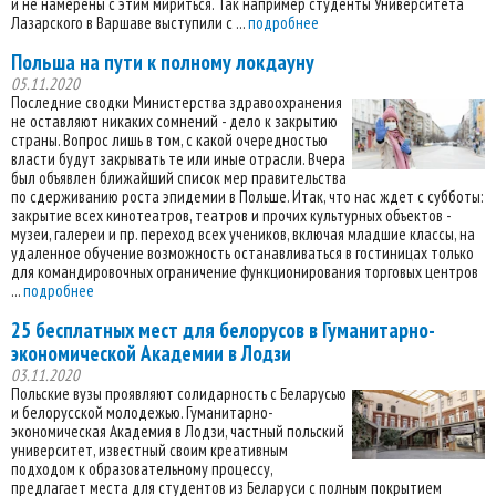
и не намерены с этим мириться. Так например студенты Университета
Лазарского в Варшаве выступили с ...
подробнее
Польша на пути к полному локдауну
05.11.2020
Последние сводки Министерства здравоохранения
не оставляют никаких сомнений - дело к закрытию
страны. Вопрос лишь в том, с какой очередностью
власти будут закрывать те или иные отрасли. Вчера
был объявлен ближайший список мер правительства
по сдерживанию роста эпидемии в Польше. Итак, что нас ждет с субботы:
закрытие всех кинотеатров, театров и прочих культурных объектов -
музеи, галереи и пр. переход всех учеников, включая младшие классы, на
удаленное обучение возможность останавливаться в гостиницах только
для командировочных ограничение функционирования торговых центров
...
подробнее
25 бесплатных мест для белорусов в Гуманитарно-
экономической Академии в Лодзи
03.11.2020
Польские вузы проявляют солидарность с Беларусью
и белорусской молодежью. Гуманитарно-
экономическая Академия в Лодзи, частный польский
университет, известный своим креативным
подходом к образовательному процессу,
предлагает места для студентов из Беларуси с полным покрытием