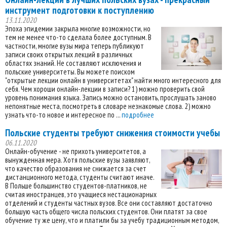
инструмент подготовки к поступлению
13.11.2020
Эпоха эпидемии закрыла многие возможности, но
тем не менее что-то сделала более доступным. В
частности, многие вузы мира теперь публикуют
записи своих открытых лекций в различных
областях знаний. Не составляют исключения и
польские университеты. Вы можете поиском
"открытые лекции онлайн в университетах" найти много интересного для
себя. Чем хороши онлайн-лекции в записи? 1) можно проверить свой
уровень понимания языка. Запись можно остановить, прослушать заново
непонятные места, посмотреть в словаре незнакомые слова. 2) можно
узнать что-то новое и интересное по ...
подробнее
Польские студенты требуют снижения стоимости учебы
06.11.2020
Онлайн-обучение - не прихоть университетов, а
вынужденная мера. Хотя польские вузы заявляют,
что качество образования не снижается за счет
дистанционного метода, студенты считают иначе.
В Польше большинство студентов-платников, не
считая иностранцев, это учащиеся нестационарных
отделений и студенты частных вузов. Все они составляют достаточно
большую часть общего числа польских студентов. Они платят за свое
обучение ту же цену, что и платили бы за учебу традиционным методом,