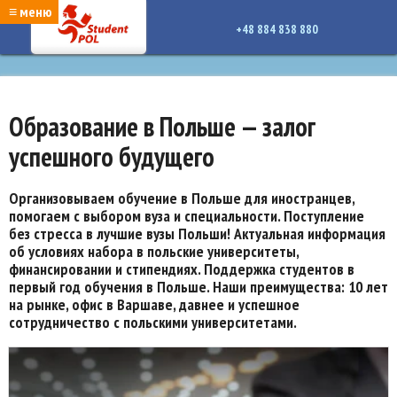
google-site-verification: google7a917c261df1566b.htmlgoogle-site-verification:
≡ меню
google7a917c261df1566b.html
+48 884 838 880
Образование в Польше — залог
успешного будущего
Организовываем обучение в Польше для иностранцев,
помогаем с выбором вуза и специальности. Поступление
без стресса в лучшие вузы Польши! Актуальная информация
об условиях набора в польские университеты,
финансировании и стипендиях. Поддержка студентов в
первый год обучения в Польше. Наши преимущества: 10 лет
на рынке, офис в Варшаве, давнее и успешное
сотрудничество с польскими университетами.