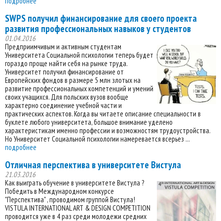
подробнее
SWPS получил финансирование для своего проекта
развития профессиональных навыков у студентов
01.04.2016
Предприимчивым и активным студентам
Университета Социальной психологии теперь будет
гораздо проще найти себя на рынке труда.
Университет получил финансирование от
Европейских фондов в размере 5 млн злотых на
развитие профессиональных компетенций и умений
своих учащихся. Для польских вузов вообще
характерно соединение учебной части и
практических аспектов. Когда вы читаете описание специальности в
буклете любого университета, большое внимание уделено
характеристикам именно профессии и возможностям трудоустройства.
Но Университет Социальной психологии намеревается всерьез ...
подробнее
Отличная перспектива в университете Вистула
21.03.2016
Как выиграть обучение в университете Вистула ?
Победить в Международном конкурсе
"Перспектива" , проводимом группой Вистула!
VISTULA INTERNATIONAL ART & DESIGN COMPETITION
проводится уже в 4 раз среди молодежи средних