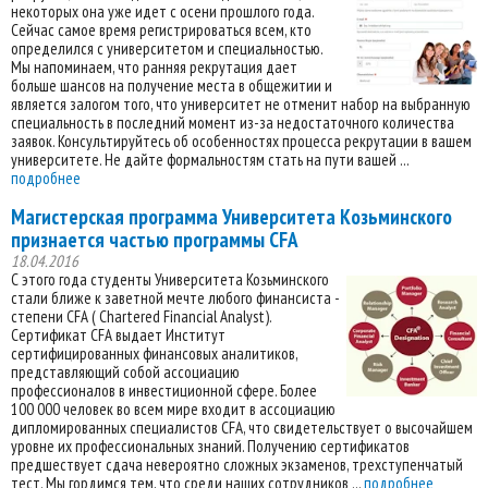
некоторых она уже идет с осени прошлого года.
Сейчас самое время регистрироваться всем, кто
определился с университетом и специальностью.
Мы напоминаем, что ранняя рекрутация дает
больше шансов на получение места в общежитии и
является залогом того, что университет не отменит набор на выбранную
специальность в последний момент из-за недостаточного количества
заявок. Консультируйтесь об особенностях процесса рекрутации в вашем
университете. Не дайте формальностям стать на пути вашей ...
подробнее
Магистерская программа Университета Козьминского
признается частью программы CFA
18.04.2016
С этого года студенты Университета Козьминского
стали ближе к заветной мечте любого финансиста -
степени CFA ( Chartered Financial Analyst).
Сертификат CFA выдает Институт
сертифицированных финансовых аналитиков,
представляющий собой ассоциацию
профессионалов в инвестиционной сфере. Более
100 000 человек во всем мире входит в ассоциацию
дипломированных специалистов CFA, что свидетельствует о высочайшем
уровне их профессиональных знаний. Получению сертификатов
предшествует сдача невероятно сложных экзаменов, трехступенчатый
тест. Мы гордимся тем, что среди наших сотрудников ...
подробнее