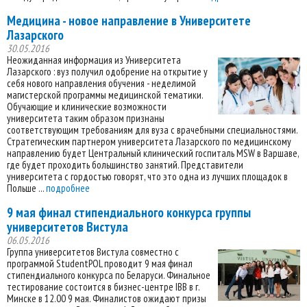
Медицина - новое направление в Университете
Лазарского
30.05.2016
Неожиданная информация из Университета
Лазарского : вуз получил одобрение на открытие у
себя нового направления обучения - неделимой
магистерской программы медицинской тематики.
Обучающие и клинические возможности
университета таким образом признаны
соответствующим требованиям для вуза с врачебными специальностями.
Стратегическим партнером университета Лазарского по медицинскому
направлению будет Центральный клинический госпиталь MSW в Варшаве,
где будет проходить большинство занятий. Представители
университета с гордостью говорят, что это одна из лучших площадок в
Польше ...
подробнее
9 мая финал стипендиального конкурса группы
университетов Вистула
06.05.2016
Группа университетов Вистула совместно с
программой StudentPOL проводит 9 мая финал
стипендиального конкурса по Беларуси. Финальное
тестирование состоится в бизнес-центре IBB в г.
Минске в 12.00 9 мая. Финалистов ожидают призы