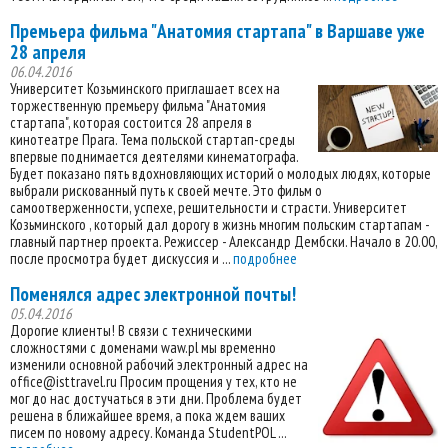
Премьера фильма "Анатомия стартапа" в Варшаве уже
28 апреля
06.04.2016
Университет Козьминского приглашает всех на
торжественную премьеру фильма "Анатомия
стартапа", которая состоится 28 апреля в
кинотеатре Прага. Тема польской стартап-среды
впервые поднимается деятелями кинематографа.
Будет показано пять вдохновляющих историй о молодых людях, которые
выбрали рискованный путь к своей мечте. Это фильм о
самоотверженности, успехе, решительности и страсти. Университет
Козьминского , который дал дорогу в жизнь многим польским стартапам -
главный партнер проекта. Режиссер - Александр Дембски. Начало в 20.00,
после просмотра будет дискуссия и ...
подробнее
Поменялся адрес электронной почты!
05.04.2016
Дорогие клиенты! В связи с техническими
сложностями с доменами waw.pl мы временно
изменили основной рабочий электронный адрес на
office@isttravel.ru Просим прощения у тех, кто не
мог до нас достучаться в эти дни. Проблема будет
решена в ближайшее время, а пока ждем ваших
писем по новому адресу. Команда StudentPOL ...