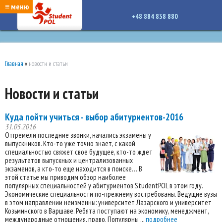
google-site-verification: google7a917c261df1566b.htmlgoogle-site-verification:
≡ меню
google7a917c261df1566b.html
+48 884 838 880
Главная
»
новости и статьи
Новости и статьи
Куда пойти учиться - выбор абитуриентов-2016
31.05.2016
Отгремели последние звонки, начались экзамены у
выпускников. Кто-то уже точно знает, с какой
специальностью свяжет свое будущее, кто-то ждет
результатов выпускных и централизованных
экзаменов, а кто-то еще находится в поиске… В
этой статье мы приводим обзор наиболее
популярных специальностей у абитуриентов StudentPOL в этом году.
Экономические специальности по-прежнему востребованы. Ведущие вузы
в этом направлении неизменны: университет Лазарского и университет
Козьминского в Варшаве. Ребята поступают на экономику, менеджмент,
международные отношения, право. Популярны ...
подробнее