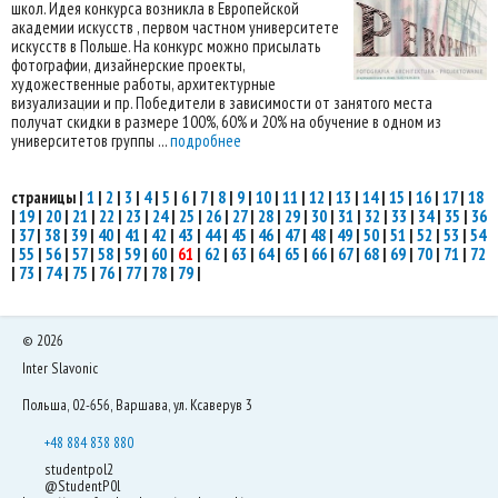
школ. Идея конкурса возникла в Европейской
академии искусств , первом частном университете
искусств в Польше. На конкурс можно присылать
фотографии, дизайнерские проекты,
художественные работы, архитектурные
визуализации и пр. Победители в зависимости от занятого места
получат скидки в размере 100%, 60% и 20% на обучение в одном из
университетов группы ...
подробнее
страницы
|
1
|
2
|
3
|
4
|
5
|
6
|
7
|
8
|
9
|
10
|
11
|
12
|
13
|
14
|
15
|
16
|
17
|
18
|
19
|
20
|
21
|
22
|
23
|
24
|
25
|
26
|
27
|
28
|
29
|
30
|
31
|
32
|
33
|
34
|
35
|
36
|
37
|
38
|
39
|
40
|
41
|
42
|
43
|
44
|
45
|
46
|
47
|
48
|
49
|
50
|
51
|
52
|
53
|
54
|
55
|
56
|
57
|
58
|
59
|
60
|
61
|
62
|
63
|
64
|
65
|
66
|
67
|
68
|
69
|
70
|
71
|
72
|
73
|
74
|
75
|
76
|
77
|
78
|
79
|
©
2026
Inter Slavonic
Польша, 02-656, Варшава, ул. Ксаверув 3
+48 884 838 880
studentpol2
@StudentP0l