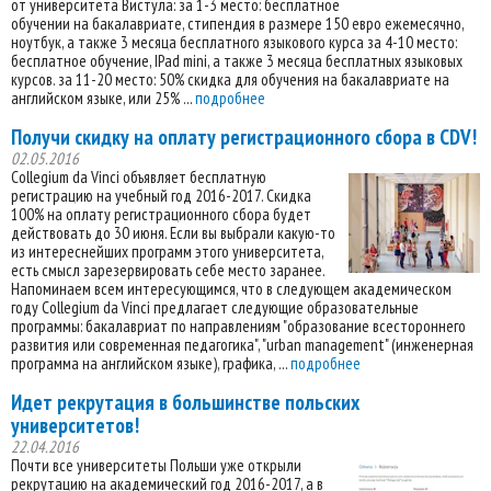
от университета Вистула: за 1-3 место: бесплатное
обучении на бакалавриате, стипендия в размере 150 евро ежемесячно,
ноутбук, а также 3 месяца бесплатного языкового курса за 4-10 место:
бесплатное обучение, IPad mini, а также 3 месяца бесплатных языковых
курсов. за 11-20 место: 50% скидка для обучения на бакалавриате на
английском языке, или 25% ...
подробнее
Получи скидку на оплату регистрационного сбора в CDV!
02.05.2016
Collegium da Vinci объявляет бесплатную
регистрацию на учебный год 2016-2017. Скидка
100% на оплату регистрационного сбора будет
действовать до 30 июня. Если вы выбрали какую-то
из интереснейших программ этого университета,
есть смысл зарезервировать себе место заранее.
Напоминаем всем интересующимся, что в следующем академическом
году Collegium da Vinci предлагает следующие образовательные
программы: бакалавриат по направлениям "образование всестороннего
развития или современная педагогика", "urban management" (инженерная
программа на английском языке), графика, ...
подробнее
Идет рекрутация в большинстве польских
университетов!
22.04.2016
Почти все университеты Польши уже открыли
рекрутацию на академический год 2016-2017, а в