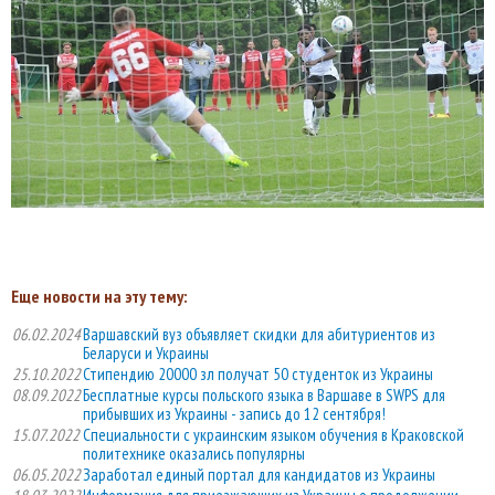
Еще новости на эту тему:
06.02.2024
Варшавский вуз объявляет скидки для абитуриентов из
Беларуси и Украины
25.10.2022
Стипендию 20000 зл получат 50 студенток из Украины
08.09.2022
Бесплатные курсы польского языка в Варшаве в SWPS для
прибывших из Украины - запись до 12 сентября!
15.07.2022
Специальности с украинским языком обучения в Краковской
политехнике оказались популярны
06.05.2022
Заработал единый портал для кандидатов из Украины