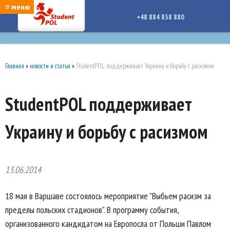
google-site-verification: google7a917c261df1566b.htmlgoogle-site-verification:
≡ меню
google7a917c261df1566b.html
+48 884 838 880
Главная
»
новости и статьи
»
StudentPOL поддерживает Украину и борьбу с расизмом
StudentPOL поддерживает
Украину и борьбу с расизмом
13.06.2014
18 мая в Варшаве состоялось мероприятие "Выбьем расизм за
пределы польских стадионов". В программу события,
организованного кандидатом на Европосла от Польши Павлом