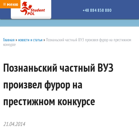
google-site-verification: google7a917c261df1566b.htmlgoogle-site-verification:
≡ меню
google7a917c261df1566b.html
+48 884 838 880
Главная
»
новости и статьи
»
Познаньский частный ВУЗ произвел фурор на престижном
конкурсе
Познаньский частный ВУЗ
произвел фурор на
престижном конкурсе
21.04.2014