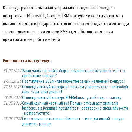
К слову, крупные компании устраивают подобные конкурсы
неспроста – Microsoft, Google, IBM и другие известны тем, что
пытаются идентифицировать талантливых молодых людей, когда
те еще являются студентами ВУЗов, чтобы впоследствии
предложить им работу у себя.
Еще новости на эту тему:
31.07.2024
Закончился первый набор в государственных университетах -
где больше конкурс?
17.06.2024
Поступление 2024 - где вероятен самый маленький конкурс?
27.11.2023
Стипендиальный конкурс в польском университете - попробуй
свои силы, абитуриент!
28.06.2023
Стипендиальный конкурс EU4Belarus - успей подать заявку
31.03.2023
Самый крупный частный вуз Польши открывает филиал в
Кракове, а в Варшаве предлагает новаторские специальности
- не пропустите!
25.03.2022
Силезская политехника объявляет стипендиальный конкурс
для иностранцев