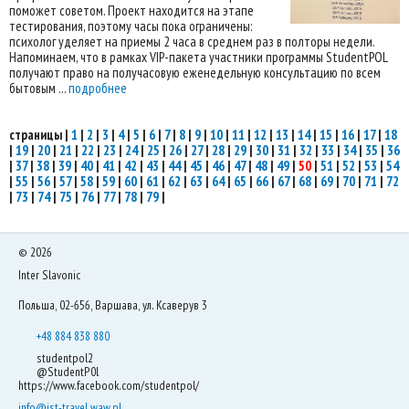
поможет советом. Проект находится на этапе
тестирования, поэтому часы пока ограничены:
психолог уделяет на приемы 2 часа в среднем раз в полторы недели.
Напоминаем, что в рамках VIP-пакета участники программы StudentPOL
получают право на получасовую еженедельную консультацию по всем
бытовым ...
подробнее
страницы
|
1
|
2
|
3
|
4
|
5
|
6
|
7
|
8
|
9
|
10
|
11
|
12
|
13
|
14
|
15
|
16
|
17
|
18
|
19
|
20
|
21
|
22
|
23
|
24
|
25
|
26
|
27
|
28
|
29
|
30
|
31
|
32
|
33
|
34
|
35
|
36
|
37
|
38
|
39
|
40
|
41
|
42
|
43
|
44
|
45
|
46
|
47
|
48
|
49
|
50
|
51
|
52
|
53
|
54
|
55
|
56
|
57
|
58
|
59
|
60
|
61
|
62
|
63
|
64
|
65
|
66
|
67
|
68
|
69
|
70
|
71
|
72
|
73
|
74
|
75
|
76
|
77
|
78
|
79
|
©
2026
Inter Slavonic
Польша, 02-656, Варшава, ул. Ксаверув 3
+48 884 838 880
studentpol2
@StudentP0l
https://www.facebook.com/studentpol/
info@ist-travel.waw.pl