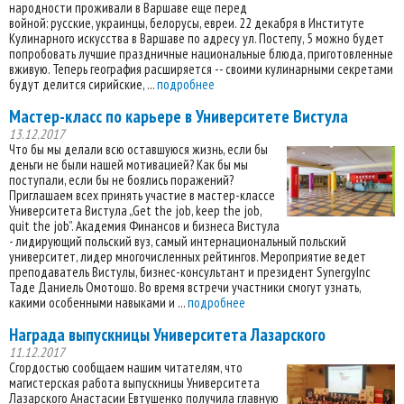
народности проживали в Варшаве еще перед
войной: русские, украинцы, белорусы, евреи. 22 декабря в Институте
Кулинарного искусства в Варшаве по адресу ул. Постепу, 5 можно будет
попробовать лучшие праздничные национальные блюда, приготовленные
вживую. Теперь география расширяется -- своими кулинарными секретами
будут делится сирийские, ...
подробнее
Мастер-класс по карьере в Университете Вистула
13.12.2017
Что бы мы делали всю оставшуюся жизнь, если бы
деньги не были нашей мотивацией? Как бы мы
поступали, если бы не боялись поражений?
Приглашаем всех принять участие в мастер-классе
Университета Вистула „Get the job, keep the job,
quit the job”. Академия Финансов и бизнеса Вистула
- лидирующий польский вуз, самый интернациональный польский
университет, лидер многочисленных рейтингов. Мероприятие ведет
преподаватель Вистулы, бизнес-консультант и президент SynergyInc
Таде Даниель Омотошо. Во время встречи участники смогут узнать,
какими особенными навыками и ...
подробнее
Награда выпускницы Университета Лазарского
11.12.2017
Сгордостью сообщаем нашим читателям, что
магистерская работа выпускницы Университета
Лазарского Анастасии Евтушенко получила главную