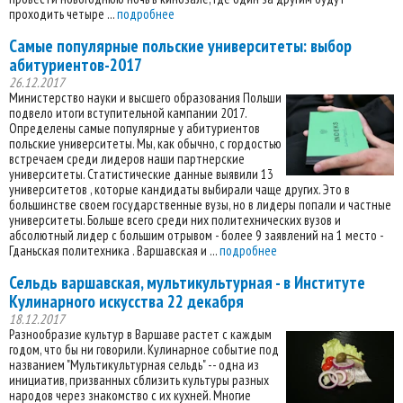
проходить четыре ...
подробнее
Самые популярные польские университеты: выбор
абитуриентов-2017
26.12.2017
Министерство науки и высшего образования Польши
подвело итоги вступительной кампании 2017.
Определены самые популярные у абитуриентов
польские университеты. Мы, как обычно, с гордостью
встречаем среди лидеров наши партнерские
университеты. Статистические данные выявили 13
университетов , которые кандидаты выбирали чаще других. Это в
большинстве своем государственные вузы, но в лидеры попали и частные
университеты. Больше всего среди них политехнических вузов и
абсолютный лидер с большим отрывом - более 9 заявлений на 1 место -
Гданьская политехника . Варшавская и ...
подробнее
Сельдь варшавская, мультикультурная - в Институте
Кулинарного искусства 22 декабря
18.12.2017
Разнообразие культур в Варшаве растет с каждым
годом, что бы ни говорили. Кулинарное событие под
названием "Мультикультурная сельдь" -- одна из
инициатив, призванных сблизить культуры разных
народов через знакомство с их кухней. Многие