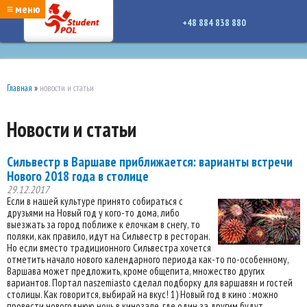
google-site-verification: google7a917c261df1566b.htmlgoogle-site-verification:
≡ меню
google7a917c261df1566b.html
+48 884 838 880
Главная
»
новости и статьи
Новости и статьи
Сильвестр в Варшаве приближается: варианты встречи
Нового 2018 года в столице
29.12.2017
Если в нашей культуре принято собираться с
друзьями на Новый год у кого-то дома, либо
выезжать за город поближе к елочкам в снегу, то
поляки, как правило, идут на Сильвестр в ресторан.
Но если вместо традиционного Сильвестра хочется
отметить начало нового календарного периода как-то по-особенному,
Варшава может предложить, кроме общепита, множество других
вариантов. Портал naszemiasto сделал подборку для варшавян и гостей
столицы. Как говорится, выбирай на вкус! 1) Новый год в кино : можно
провести новогоднюю ночь в кинозале, где один за другим будут