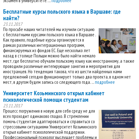
экзамен в университете. ...
подробнее
Бесплатные курсы польского языка в Варшаве: где
найти?
23.11.2017
По просьбе наших читателей мы изучили ситуацию
с бесплатными курсами польского языка в Варшаве .
Как правило, подобные курсы организуются в
рамках различных интеграционных программ,
финансируемых из фондов ЕС. Еще несколько лет
назад в столице Польши можно было найти немало
мест, где бесплатно обучали польскому языку как иностранному, а также
проводили различные интегирующие занятия и мероприятия для
иностранцев. Но тенденция такова, что из шести найденных нами
предложений сегодня функционирует только два проекта, в одном нет
мест, в другом будем запись со следующего года. ...
подробнее
Университет Козьминского открыл кабинет
психологической помощи студентам
23.11.2017
Процесс погружения в новую для себя среду не для
всех проходит одинаково гладко. В стремлении
помочь студентам адаптироваться и справиться со
стрессовыми ситуациями Университет Козьминского
открыл кабинет психологической поддержки.
Профессиональный психолог выслушает проблемы и