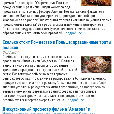
премию 9-го конкурса "Современная Польша:
продвижение и развитие". Жюри конкурса под
председательством профессора Алоизия Новака, декана факультета
управления Варшавского университета, присудила первый приз
Анастасии за ее работу "Электронная торговля как инновационная форма
предпринимательства". Эта работа была выполнена в Университете
Лазарского - ведущем польском вузе, известном своим первоклассным
образованием в экономически-правовой ...
подробнее
Сколько стоит Рождество в Польше: праздничные траты
поляков
09.12.2017
Приближается один из самых главных польских
праздников - Вигилия или Рождество . В Польше к
таинству Рождества относятся с особенным
трепетом и праздник этот дорог каждой польской
семье. Поэтому уже сейчас во всех торговых
центрах вовсю идут праздничные распродажи, в больших и маленьких
городах вы можете увидеть рекламу "елки - начинается продажа!", все
витрины украшены рождественскими декорациями, а с наступлением
темноты огоньки на деревьях и зданиях создают неповторимое
настроение, которое у нас называется новогодним, а у поляков
ассоциируется в первую очередь, конечно ...
подробнее
Дискуссионный просмотр фильма "Амазона" в