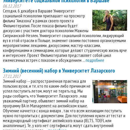
Университете социальной психологии в Варшаве
06.12.2017
Сегодня, 6 декабря в Варшаве Университет
социальной психологии приглашает на просмотр
фильма "Амазона" в рамках своего проекта
Фильмотерапия. После показа фильма будет
дискуссия с участием доктора психологии Мажены
Сиприанской-Незлек. Университет социальной психологии, лидирующий
вуз в этой отрасли в Польше, знаменит своими постоянно организуемыми
мероприятиями: лекциями, дискуссиями, мастер-классами,
конференциями и семинарами, которые делают студенческую жизнь ярче
и интереснее. Проект Фильмотерапия представляет собой цикл
ежемесячных встреч с показом и обсуждением ...
подробнее
Зимний (весенний) набор в Университет Лазарского
27.11.2017
Зимний набор -- распространенная практика для
польских вузов, и те, кто по каким-либо причинам не
успел поступить летом, могут не терять год. Мы
рады сообщить, что Университет Лазарского , наш
уважаемый партнер, объявляет зимний набор на
программу BA in Management на английском языке.
Обучение начнется с конца января , так что всем желающим поступить
нужно поторопиться с документами. Для поступления нужен аттестат и
международный сертификат английского языка (IELTS, TOEFL или
аналогичные). Те, у кого нет сертификата, могут сдать внутренний