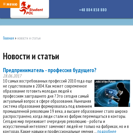
google-site-verification: google7a917c261df1566b.htmlgoogle-site-verification:
≡ меню
google7a917c261df1566b.html
+48 884 838 880
Главная
»
новости и статьи
Новости и статьи
Предприниматель - профессия будущего?
28.06.2017
10 самых востребованных профессий 2010 года еще
не существовали в 2004. Как может современное
образование готовить молодых людей к
профессиям завтрашнего дня ? Это сегодня самый
актуальный вопрос в сфере образования. Нынешняя
система образования формировалась под влиянием
промышленной революции 19 века, а высшее образование стало широко
распространено, когда люди стали из фабрик перемещаться в конторы.
Сегодня мир переживает очередную революцию - роботы и
искусственный интеллект заменяют людей не только на фабриках, но и в
конторах. Какие навыки и профессиональные умения ...
подробнее