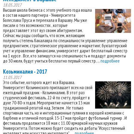
18.05.2017
Высшая школа бизнеса с этого учебного года вошла
в состав нашего партнера - Университета
Болеслава Пруса и переехала в Варшаву. Мы уже
писали о тех возможностях , которые
предоставляет этот вуз своим абитуриентам.
Сейчас мы рады сообщить, что всем, желающим
получить степень бакалавра по специальности управление: управление
предприятием, стратегическое управление и маркетинг, бухгалтерский
учет и управление финансами, университет дарит бесплатный семестр
на 1 курсе . Все, кто запишутся на специальность и подадут документы
до 30 июля, будут учиться бесплатно первый семестр, ...
подробнее
Козьминалия - 2017
11.05.2017
Это событие, которого ждет вся Варшава.
Университет Козьминского приглашает всех на свой
ежегодный праздник - Козьминалию. В этот раз
студенческий фестиваль, 22-й по счету, пройдет в
духе 70-80-х годов. Мероприятие начнется 13 мая
традиционной регатой над Зегжем . Не только
спортивная часть, но и интеграционные гуляния в хорошей компании с
барбекю и отличной погодой. 15-17 мая пройдет футбольный турнир . И
фестиваль продолжится 18 мая с 11.00 ярмаркой научных кружков
Университета. Потом можно будет сходить на дебаты "Искусственный
интеллект или искусство интеллекта" . ...
подробнее