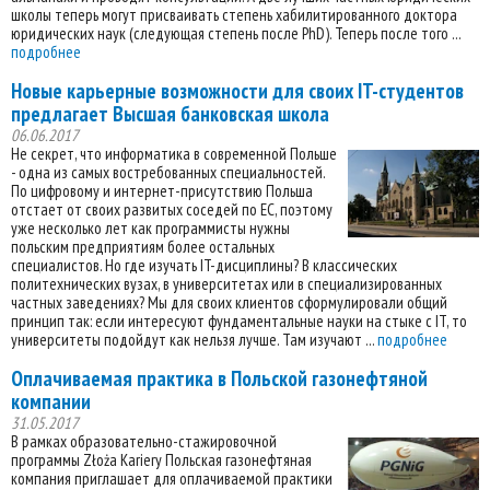
школы теперь могут присваивать степень хабилитированного доктора
юридических наук (следующая степень после PhD). Теперь после того ...
подробнее
Новые карьерные возможности для своих IT-студентов
предлагает Высшая банковская школа
06.06.2017
Не секрет, что информатика в современной Польше
- одна из самых востребованных специальностей.
По цифровому и интернет-присутствию Польша
отстает от своих развитых соседей по ЕС, поэтому
уже несколько лет как программисты нужны
польским предприятиям более остальных
специалистов. Но где изучать IT-дисциплины? В классических
политехнических вузах, в университетах или в специализированных
частных заведениях? Мы для своих клиентов сформулировали общий
принцип так: если интересуют фундаментальные науки на стыке с IT, то
университеты подойдут как нельзя лучше. Там изучают ...
подробнее
Оплачиваемая практика в Польской газонефтяной
компании
31.05.2017
В рамках образовательно-стажировочной
программы Złoża Kariery Польская газонефтяная
компания приглашает для оплачиваемой практики