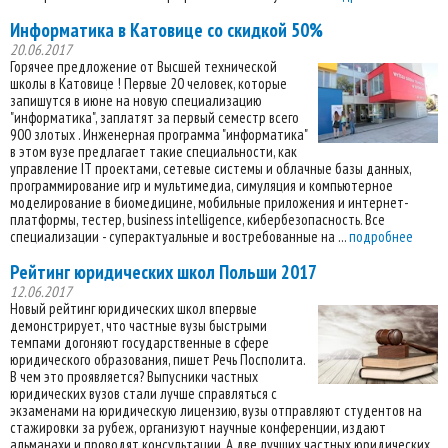
Информатика в Катовице со скидкой 50%
20.06.2017
Горячее предложение от Высшей технической
школы в Катовице ! Первые 20 человек, которые
запишутся в июне на новую специализацию
"информатика", заплатят за первый семестр всего
900 злотых . Инженерная программа "информатика"
в этом вузе предлагает такие специальности, как
управление IT проектами, сетевые системы и облачные базы данных,
программирование игр и мультимедиа, симуляция и компьютерное
моделирование в биомедицине, мобильные приложения и интернет-
платформы, тестер, business intelligence, кибербезопасность. Все
специализации - суперактуальные и востребованные на ...
подробнее
Рейтинг юридических школ Польши 2017
12.06.2017
Новый рейтинг юридических школ впервые
демонстрирует, что частные вузы быстрыми
темпами догоняют государственные в сфере
юридического образования, пишет Речь Посполита.
В чем это проявляется? Выпусники частных
юридических вузов стали лучше справляться с
экзаменами на юридическую лицензию, вузы отправляют студентов на
стажировки за рубеж, организуют научные конференции, издают
альманахи и проводят консультации. А две лучших частных юридических