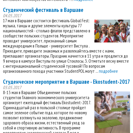
Студенческий фестиваль в Варшаве
04.05.2017
17 мая в Варшаве состоится фестиваль Global Fest:
музыка, танцы и другие элементы культуры 77
национальностей - столько флагов представлено в
сообществе польских студентов. Мероприятие
проводит университет, признанный самым
международным в Польше - университет Вистула .
Приходите, приводите знакомых и развлекайтесь вместе с нами,
приглашают организаторы. Праздник начнется в 11 утра и продлится до
9 вечера в кампусе Вистулы по улице Стоклосы, 3. Отметьте весну вместе
с интернациональной студенческой тусовкой! По вопросам
организованного похода участники StudentPOL могут ...
подробнее
Студенческое мероприятие в Варшаве - Ekostudent-2017
03.05.2017
8-13 мая в Варшаве Объединение польских
студентов Главного экономического университета
организует ежегодный фестиваль Ekostudent-2017.
Одиннадцатый раз в польской столице пройдет
самое зеленое событие года, которое по-новому
позволит взглянуть на экологию, продвижение
здорового образа жизни, естественный уход за
собой и спортивную активность. В программе
мероприятия: экологический завтрак 9 мая в