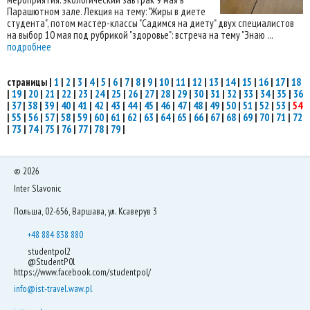
Парашютном зале. Лекция на тему: "Жиры в диете
студента", потом мастер-классы "Садимся на диету" двух специалистов
на выбор 10 мая под рубрикой "здоровье": встреча на тему "Знаю ...
подробнее
страницы
|
1
|
2
|
3
|
4
|
5
|
6
|
7
|
8
|
9
|
10
|
11
|
12
|
13
|
14
|
15
|
16
|
17
|
18
|
19
|
20
|
21
|
22
|
23
|
24
|
25
|
26
|
27
|
28
|
29
|
30
|
31
|
32
|
33
|
34
|
35
|
36
|
37
|
38
|
39
|
40
|
41
|
42
|
43
|
44
|
45
|
46
|
47
|
48
|
49
|
50
|
51
|
52
|
53
|
54
|
55
|
56
|
57
|
58
|
59
|
60
|
61
|
62
|
63
|
64
|
65
|
66
|
67
|
68
|
69
|
70
|
71
|
72
|
73
|
74
|
75
|
76
|
77
|
78
|
79
|
©
2026
Inter Slavonic
Польша, 02-656, Варшава, ул. Ксаверув 3
+48 884 838 880
studentpol2
@StudentP0l
https://www.facebook.com/studentpol/
info@ist-travel.waw.pl