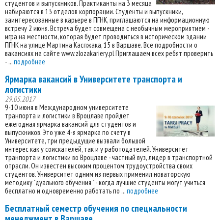
студентов и выпускников. Практиканты на 3 месяца
набираются в 13 отделов корпорации. Студенты и выпускники,
заинтересованные в карьере в ПГНК, приглашаются на информационную
встречу 2 июня. Встреча будет совмещена с необычным мероприятием -
игра на местности, которая будет проводиться в историческом здании
ПГНК на улице Мартина Каспжака, 15 в Варшаве. Все подробности о
вакансиях на сайте www.zlozakariery.pl Приглашаем всех ребят проверить
- ...
подробнее
Ярмарка вакансий в Университете транспорта и
логистики
29.05.2017
9-10 июня в Международном университете
транпорта и логистики в Вроцлаве пройдет
ежегодная ярмарка вакансий для студентов и
выпускников. Это уже 4-я ярмарка по счету в
Университете, три предыдущие вызвали большой
интерес как у соискателей, так и у работодателей. Университет
транпорта и логистики во Вроцлаве - частный вуз, лидер в транспортной
отрасли. Он известен высоким процентом трудоустройства своих
студентов. Университет одним из первых применил новаторскую
методику "дуального обучения " - когда лучшие студенты могут учиться
бесплатно и одновременно работать по ...
подробнее
Бесплатный семестр обучения по специальности
менеджмент в Варшаве