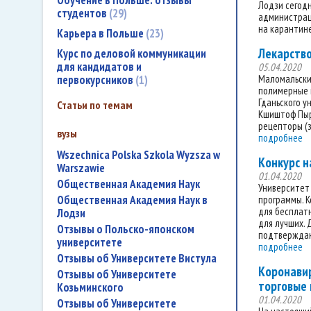
Обучение в Польше: отзывы
Лодзи сегодн
студентов
29
администраци
на карантине
Карьера в Польше
23
Лекарство
Курс по деловой коммуникации
для кандидатов и
05.04.2020
первокурсников
1
Маломальски
полимерные 
Гданьского у
Статьи по темам
Кшиштоф Пырч
рецепторы (з
вузы
подробнее
Wszechnica Polska Szkola Wyzsza w
Конкурс н
Warszawie
01.04.2020
Общественная Академия Наук
Университет
Общественная Академия Наук в
программы. К
для бесплатн
Лодзи
для лучших. 
Отзывы о Польско-японском
подтверждающ
университете
подробнее
Отзывы об Университете Вистула
Коронавир
Отзывы об Университете
торговые
Козьминского
01.04.2020
Отзывы об Университете