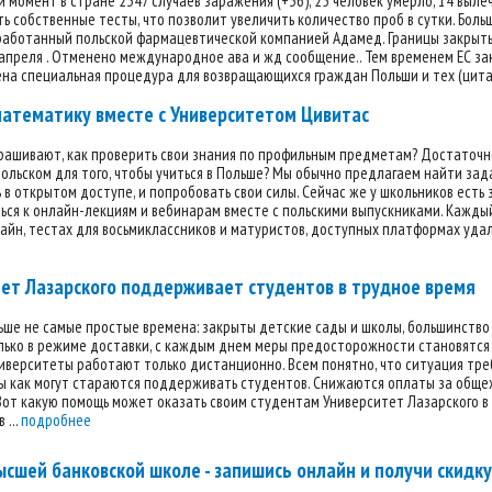
 момент в стране 2347 случаев заражения (+36), 25 человек умерло, 14 выле
ь собственные тесты, что позволит увеличить количество проб в сутки. Бо
работанный польской фармацевтической компанией Адамед. Границы закрыты 
апреля . Отменено международное ава и жд сообщение.. Тем временем ЕС зак
а специальная процедура для возвращающихся граждан Польши и тех (цитата
математику вместе с Университетом Цивитас
рашивают, как проверить свои знания по профильным предметам? Достаточно
ольском для того, чтобы учиться в Польше? Мы обычно предлагаем найти зад
 в открытом доступе, и попробовать свои силы. Сейчас же у школьников ест
ься к онлайн-лекциям и вебинарам вместе с польскими выпускниками. Кажды
айн, тестах для восьмиклассников и матуристов, доступных платформах удал
ет Лазарского поддерживает студентов в трудное время
ьше не самые простые времена: закрыты детские сады и школы, большинство
лько в режиме доставки, с каждым днем меры предосторожности становятся 
иверситеты работают только дистанционно. Всем понятно, что ситуация тре
ы как могут стараются поддерживать студентов. Снижаются оплаты за обще
от какую помощь может оказать своим студентам Университет Лазарского в 
 ...
подробнее
ысшей банковской школе - запишись онлайн и получи скидку