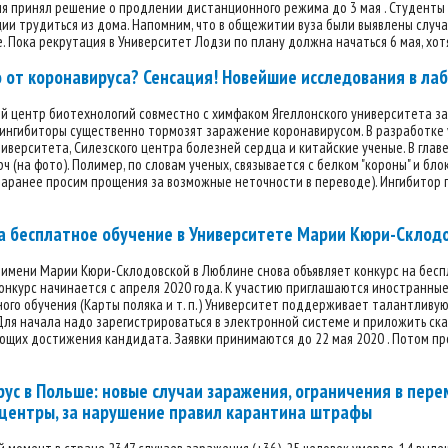
я принял решение о продлении дистанционного режима до 3 мая . Студенты 
и трудиться из дома. Напомним, что в общежитии вуза были выявлены случ
. Пока рекрутация в Университет Лодзи по плану должна начаться 6 мая, хот
 от коронавируса? Сенсация! Новейшие исследования в лаб
й центр биотехнологий совместно с химфаком Ягеллонского университета за
ингибиторы существенно тормозят заражение коронавирусом. В разработке 
ниверситета, Силезского центра болезней сердца и китайские ученые. В гла
 (на фото). Полимер, по словам ученых, связывается с белком "короны" и бл
аранее просим прощения за возможные неточности в переводе). Ингибитор по
а бесплатное обучение в Университете Марии Кюри-Склод
 имени Марии Кюри-Склодовской в Люблине снова объявляет конкурс на бесп
онкурс начинается с апреля 2020 года. К участию приглашаются иностранны
ого обучения (Карты поляка и т. п.) Университет поддерживает талантливу
Для начала надо зарегистрироваться в электронной системе и приложить ск
их достижения кандидата. Заявки принимаются до 22 мая 2020 . Потом прой
ус в Польше: новые случаи заражения, ограничения в пер
 центры, за нарушение правил карантина штрафы