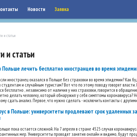
on: google7a917c261df1566b.html
онтакты
Новости
Заявка
ти и статьи
и и статьи
в Польше лечить бесплатно иностранцев во время эпидеми
если иностранец оказался в Польше без страховки во время эпидемии? Как 
студентам и случайным туристам? Вот что по этому поводу говорят власти.
ся бесплатно , независимо от наличия у них страховки, говорится в обращени
етно делать человеку, который обнаружил у себя симптомы коронавируса? Н
ому сдать анализ. Первое, что нужно сделать - исключить контакты с другими
рус в Польше: университеты продлевают срок удаленных 
в
ольше пока остается сложной. На 7 апреля в стране 4523 случая коронавирус
антинных мер. Университеты проводят занятия онлайн и видимо, будут прод