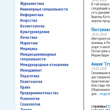
журналистика
В той непрос
следующий ак
инженерные специальности
сеть динамич
информатика
Быдгощ, Като
искусство
апреля, пред
косметология
Поступлен
культуроведение
28.03.2020
логистика
Абитуриенты 
границы, в 
маркетинг
ходят в школ
медицина
Посмотрим, к
междисциплинарные
Марии Кюри-С
специальности
Акция "Ст
международные отношения
27.03.2020
менеджмент
Сложившаяся 
педагогика
дистанционн
практически 
политология
блестяще. Не
право
Общенациона
предпринимательство
для ...
подро
психология
социология
страницы
|
1
туризм