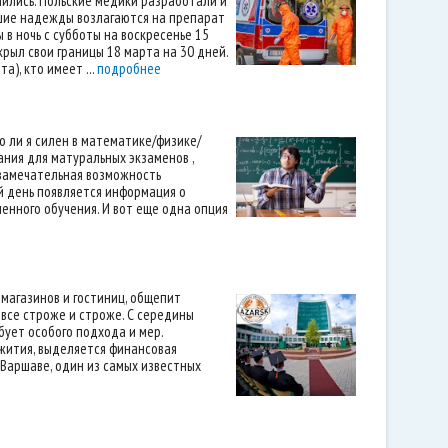
чились. Польские медики разработали и
льшие надежды возлагаются на препарат
в ночь с субботы на воскресенье 15
рыл свои границы 18 марта на 30 дней.
), кто имеет ...
подробнее
 ли я силен в математике/физике/
ания для матуральных экзаменов ,
ь замечательная возможность
й день появляется информация о
енного обучения. И вот еще одна опция
 магазинов и гостиниц, общепит
все строже и строже. С середины
бует особого подхода и мер.
жития, выделяется финансовая
Варшаве, один из самых известных