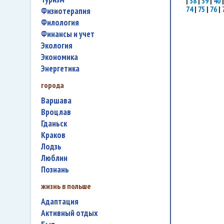
|
38
|
39
|
40
74
|
75
|
76
|
физиотерапия
филология
финансы и учет
экология
экономика
энергетика
города
Варшава
Вроцлав
Гданьск
Краков
Лодзь
Люблин
Познань
жизнь в польше
адаптация
активный отдых