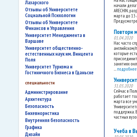
На настоящий
Лазарского
начали делат
Отзывы об Университете
ARECHIN, раз
Социальной Психологии
марта до 13 
Предусмотрен
Отзывы об Университете
Финансов и Управления
Повтори 
Университет Менеджмента в
01.04.2020
Варшаве
Нас часто сп
Университет общественно-
английском/п
естественных наук им. Винцента
которые есть
присоединит
Поля
занятиях онл
Университет Туризма и
...
подробнее
Гостиничного Бизнеса в Гданьске
Университ
специальности
31.03.2020
Сейчас в Пол
администрирование
работает то
архитектура
марта все ун
безопасность
Университет
поддержка. В
бихевиористика
частных вузов
внутренняя безопасность
графика
Учеба в В
дизайн
30.03.2020