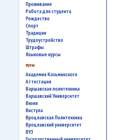
проживание
работа для студента
Рождество
спорт
традиции
трудоустройство
штрафы
языковые курсы
вузы
Академия Козьминского
аттестация
Варшавская политехника
Варшавский Университет
Визия
Вистула
Вроцлавская Политехника
Вроцлавский университет
ВУЗ
государственный университет