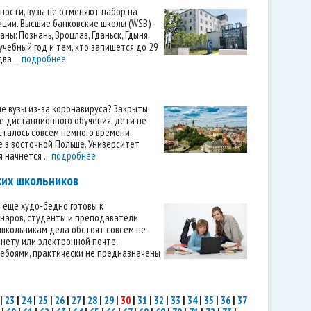
тности, вузы не отменяют набор на
ции. Высшие банковские школы (WSB) -
ы: Познань, Вроцлав, Гданьск, Гдыня,
чебный год и тем, кто запишется до 29
ва ...
подробнее
ие вузы из-за коронавируса? Закрыты
е дистанционного обучения, дети не
сталось совсем немного времени.
 в восточной Польше. Университет
начнется ...
подробнее
ких школьников
 еще худо-бедно готовы к
наров, студенты и преподаватели
 школьникам дела обстоят совсем не
рнету или электронной почте.
ебоями, практически не предназначены
|
23
|
24
|
25
|
26
|
27
|
28
|
29
|
30
|
31
|
32
|
33
|
34
|
35
|
36
|
37