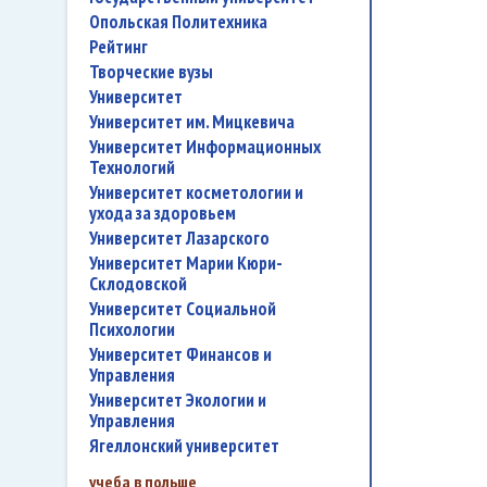
Опольская Политехника
рейтинг
творческие вузы
университет
Университет им. Мицкевича
Университет Информационных
Технологий
университет косметологии и
ухода за здоровьем
Университет Лазарского
Университет Марии Кюри-
Склодовской
Университет Социальной
Психологии
Университет Финансов и
Управления
Университет Экологии и
Управления
Ягеллонский университет
учеба в польше