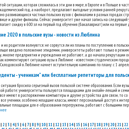
той ситуации, которая сложилась в эти дни в мире, в Европе и в Польше в час
адемический год, а наоборот, предлагают выгодные условия ранней рекрута
но развивающихся частных польских вузов с филиалами в разных городах стран
вице и другие филиалы. Сейчас университет уже начал запись на следующий у
лагает скидку в 600 зл на первый год обучения (бакалавриат) или на первые д
ие 2020 в польские вузы - новости из Люблина
и их родители волнуются: не сорвутся ли их планы по поступлению в польск
Польше введено положение эпидемии, университеты работают только в режим
у, многие предприятия и учреждения не работают, а до начала рекрутации о
ак комментируют ситуацию вузы в Люблине - известном студенческом городе
клодовской в Люблине начнет вступительную кампанию по плану: с 1 апреля 
уденты - ученикам" или бесплатные репетиторы для польс
ситуация бросила серьезный вызов польской системе образования. Если вузы
ой работе: университеты пользуются площадками для онлайн-лекций и семи
все имеют в распоряжении компьютеры и другие устройства для связи, то со
 все ученики, особенно младшие классы, имеют персональный доступ к инте
льные площадки для е-образования перегружены, работают с большими пер
бнее
|
2
|
3
|
4
|
5
|
6
|
7
|
8
|
9
|
10
|
11
|
12
|
13
|
14
|
15
|
16
|
17
|
18
|
19
|
20
|
21
|
22