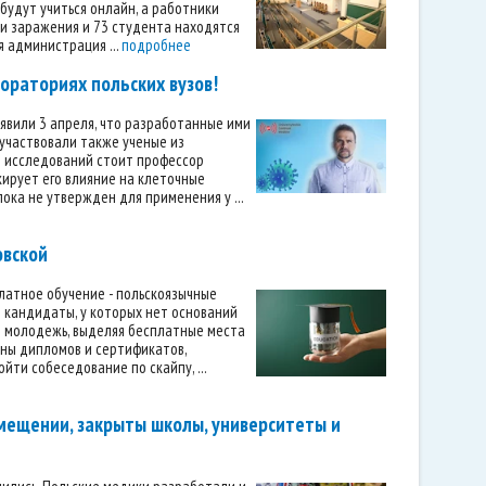
будут учиться онлайн, а работники
аи заражения и 73 студента находятся
я администрация ...
подробнее
ораториях польских вузов!
явили 3 апреля, что разработанные ими
участвовали также ученые из
ве исследований стоит профессор
окирует его влияние на клеточные
ка не утвержден для применения у ...
овской
латное обучение - польскоязычные
е кандидаты, у которых нет оснований
ю молодежь, выделяя бесплатные места
аны дипломов и сертификатов,
ти собеседование по скайпу, ...
емещении, закрыты школы, университеты и