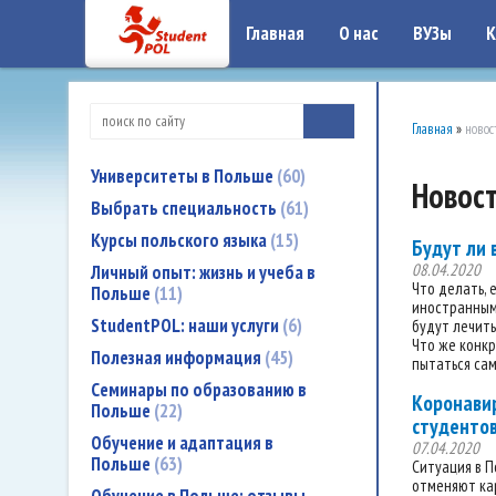
google-site-verification: google7a917c261df1566b.htmlgoogle-site-verificati
Главная
О нас
ВУЗы
К
Главная
»
новос
Университеты в Польше
60
Новост
Выбрать специальность
61
Курсы польского языка
15
Будут ли 
08.04.2020
Личный опыт: жизнь и учеба в
Что делать, 
Польше
11
иностранным 
StudentPOL: наши услуги
6
будут лечить
Что же конкр
Полезная информация
45
пытаться сам
Семинары по образованию в
Коронави
Польше
22
студенто
Обучение и адаптация в
07.04.2020
Польше
63
Ситуация в П
отменяют кар