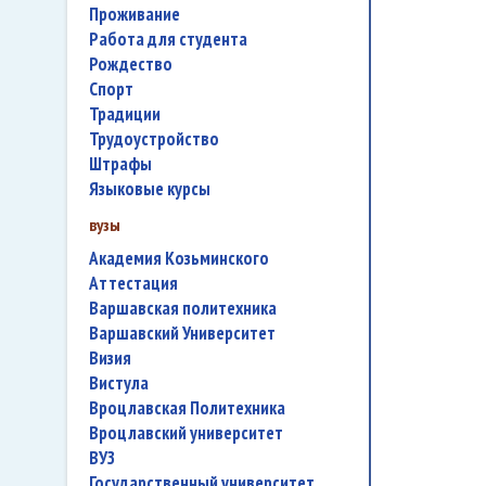
проживание
работа для студента
Рождество
спорт
традиции
трудоустройство
штрафы
языковые курсы
вузы
Академия Козьминского
аттестация
Варшавская политехника
Варшавский Университет
Визия
Вистула
Вроцлавская Политехника
Вроцлавский университет
ВУЗ
государственный университет