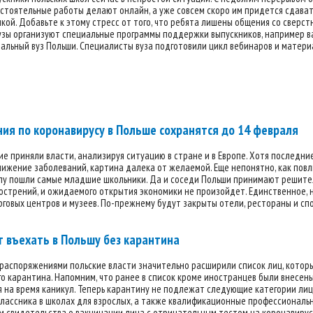
стоятельные работы делают онлайн, а уже совсем скоро им придется сдавать
чкой. Добавьте к этому стресс от того, что ребята лишены общения со сверс
узы организуют специальные программы поддержки выпускников, например в
льный вуз Польши. Специалисты вуза подготовили цикл вебинаров и материа
ия по коронавирусу в Польше сохранятся до 14 февраля
е приняли власти, анализируя ситуацию в стране и в Европе. Хотя последн
ижение заболеваний, картина далека от желаемой. Еще непонятно, как повли
олу пошли самые младшие школьники. Да и соседи Польши принимают решител
острений, и ожидаемого открытия экономики не произойдет. Единственное, н
говых центров и музеев. По-прежнему будут закрыты отели, рестораны и спор
 въехать в Польшу без карантина
аспоряжениями польские власти значительно расширили список лиц, которые
о карантина. Напомним, что ранее в список кроме иностранцев были внесен
на время каникул. Теперь карантину не подлежат следующие категории лиц: 
классника в школах для взрослых, а также квалификационные профессиональ
м свидетельства о вакцинации лица с отрицательным тестом на коронавирус, 