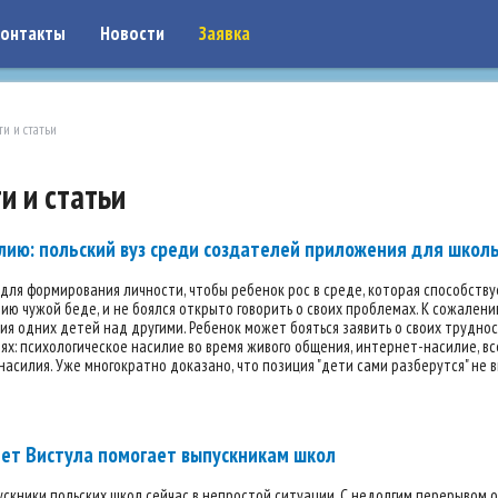
on: google7a917c261df1566b.html
онтакты
Новости
Заявка
ти и статьи
и и статьи
лию: польский вуз среди создателей приложения для школ
для формирования личности, чтобы ребенок рос в среде, которая способству
ю чужой беде, и не боялся открыто говорить о своих проблемах. К сожалени
ия одних детей над другими. Ребенок может бояться заявить о своих трудно
ях: психологическое насилие во время живого общения, интернет-насилие, вс
насилия. Уже многократно доказано, что позиция "дети сами разберутся" не в
ет Вистула помогает выпускникам школ
скники польских школ сейчас в непростой ситуации. С недолгим перерывом он