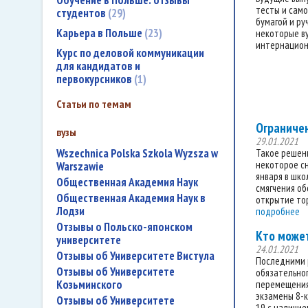
Обучение в Польше: отзывы
тесты и само
студентов
29
бумагой и ру
Карьера в Польше
23
некоторые в
интернациона
Курс по деловой коммуникации
для кандидатов и
первокурсников
1
Статьи по темам
Ограничен
вузы
29.01.2021
Wszechnica Polska Szkola Wyzsza w
Такое решени
некоторое сн
Warszawie
января в шк
Общественная Академия Наук
смягчения об
Общественная Академия Наук в
открытие тор
Лодзи
подробнее
Отзывы о Польско-японском
Кто может
университете
24.01.2021
Отзывы об Университете Вистула
Последними р
Отзывы об Университете
обязательног
Козьминского
перемещения 
экзамены 8-
Отзывы об Университете
19 с наличие