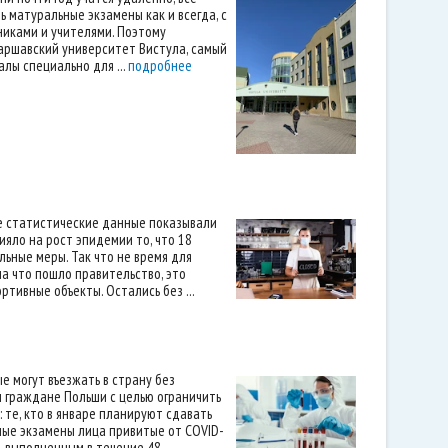
 матуральные экзамены как и всегда, с
тниками и учителями. Поэтому
аршавский университет Вистула, самый
лы специально для ...
подробнее
ие статистические данные показывали
яло на рост эпидемии то, что 18
ьные меры. Так что не время для
а что пошло правительство, это
тивные объекты. Остались без ...
 могут въезжать в страну без
ы граждане Польши с целью ограничить
те, кто в январе планируют сдавать
ные экзамены лица привитые от COVID-
выполненным в течение 48 ...