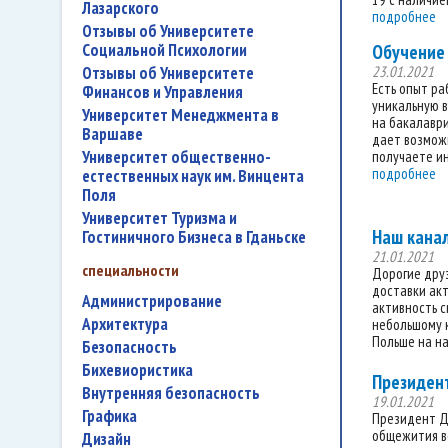
Лазарского
подробнее
Отзывы об Университете
Социальной Психологии
Обучение 
Отзывы об Университете
23.01.2021
Есть опыт ра
Финансов и Управления
уникальную 
Университет Менеджмента в
на бакалаври
Варшаве
дает возможн
Университет общественно-
получаете ин
подробнее
естественных наук им. Винцента
Поля
Университет Туризма и
Наш канал
Гостиничного Бизнеса в Гданьске
21.01.2021
специальности
Дорогие друз
доставки акт
администрирование
активность с
архитектура
небольшому к
Польше на на
безопасность
бихевиористика
Президент
внутренняя безопасность
19.01.2021
графика
Президент Д
общежития во
дизайн