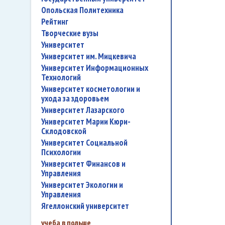
Опольская Политехника
рейтинг
творческие вузы
университет
Университет им. Мицкевича
Университет Информационных
Технологий
университет косметологии и
ухода за здоровьем
Университет Лазарского
Университет Марии Кюри-
Склодовской
Университет Социальной
Психологии
Университет Финансов и
Управления
Университет Экологии и
Управления
Ягеллонский университет
учеба в польше