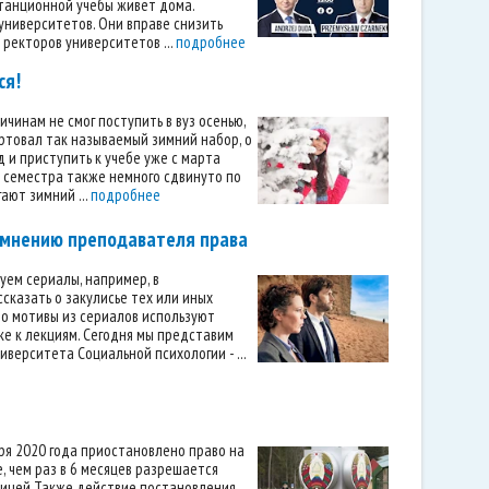
станционной учебы живет дома.
университетов. Они вправе снизить
 ректоров университетов ...
подробнее
ся!
чинам не смог поступить в вуз осенью,
артовал так называемый зимний набор, о
 и приступить к учебе уже с марта
о семестра также немного сдвинуто по
ают зимний ...
подробнее
о мнению преподавателя права
уем сериалы, например, в
сказать о закулисье тех или иных
то мотивы из сериалов используют
ке к лекциям. Сегодня мы представим
верситета Социальной психологии - ...
ря 2020 года приостановлено право на
, чем раз в 6 месяцев разрешается
аницей Также действие постановления