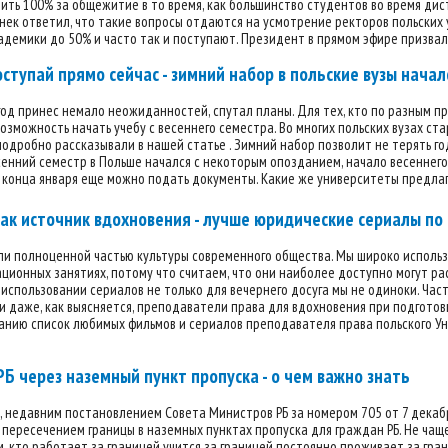
ть 100% за общежитие в то время, как большинство студентов во время ди
ек ответил, что такие вопросы отдаются на усмотрение ректоров польских 
адемики до 50% и часто так и поступают. Президент в прямом эфире призвал
оступай прямо сейчас - зимний набор в польские вузы начал
д принес немало неожиданностей, спутал планы. Для тех, кто по разным при
возможность начать учебу с весеннего семестра. Во многих польских вузах ст
одробно рассказывали в нашей статье . Зимний набор позволит не терять год
сенний семестр в Польше начался с некоторым опозданием, начало весеннег
 конца января еще можно подать документы. Какие же университеты предлаг
ак источник вдохновения - лучше юридические сериалы п
и полноценной частью культуры современного общества. Мы широко использ
ионных занятиях, потому что считаем, что они наиболее доступно могут рас
 использовании сериалов не только для вечернего досуга мы не одиноки. Час
и даже, как выясняется, преподаватели права для вдохновения при подготов
нию список любимых фильмов и сериалов преподавателя права польского Уни
РБ через наземный пункт пропуска - о чем важно знать
, недавним постановлением Совета Министров РБ за номером 705 от 7 декаб
с пересечением границы в наземных пунктах пропуска для граждан РБ. Не чаще
, кто работает за границей учится за границей постоянно проживает за гр