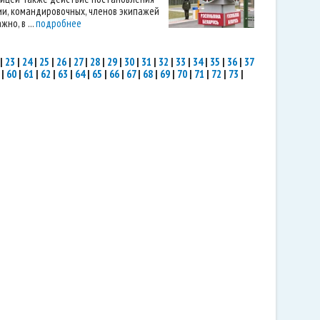
ии, командировочных, членов экипажей
но, в ...
подробнее
|
23
|
24
|
25
|
26
|
27
|
28
|
29
|
30
|
31
|
32
|
33
|
34
|
35
|
36
|
37
|
60
|
61
|
62
|
63
|
64
|
65
|
66
|
67
|
68
|
69
|
70
|
71
|
72
|
73
|