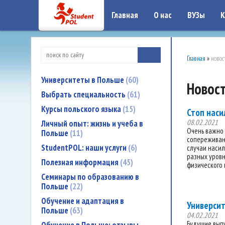
google-site-verification: google7a917c261df1566b.htmlgoogle-site-verificati
Главная
О нас
ВУЗы
К
Главная
»
новос
Университеты в Польше
60
Новост
Выбрать специальность
61
Курсы польского языка
15
Стоп наси
08.02.2021
Личный опыт: жизнь и учеба в
Очень важно 
Польше
11
сопереживани
StudentPOL: наши услуги
6
случаи насил
разных уровн
Полезная информация
45
физического 
Семинары по образованию в
Польше
22
Обучение и адаптация в
Университ
Польше
63
04.02.2021
Будущие выпу