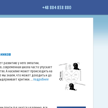
+48 884 838 880
ьников
ет развитию у него эмпатии,
ю, современная школа часто упускает
стях. А насилие может происходить на
е мы знаем, что может доходить и до
ыдерживает критики. ...
подробнее
и почти год учатся удаленно, все