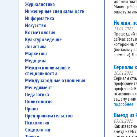
должны плати
журналистика
Министр Чарн
инженерные специальности
оплату за ак
информатика
Не жди, п
искусство
13.01.2021
косметология
Прошедший го
культуроведение
сейчас есть 
котором мы п
логистика
(поскольку о
маркетинг
времени). До
медицина
Сериалы к
междисциплинарные
специальности
10.01.2021
Сериалы стал
международные отношения
профориентац
менеджмент
профессий. В
психологи ил
педагогика
вашему внима
политология
подробнее
право
Выезд из 
предпринимательство
05.01.2021
психология
Как известно
социология
выезд из РБ 
туризм
выезжать тем