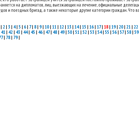
аняется на дипломатов, лиц, выезжающих на лечение, официальные делегац
дов и поездных бригад, а также некоторые другие категории граждан. Что важ
|
2
|
3
|
4
|
5
|
6
|
7
|
8
|
9
|
10
|
11
|
12
|
13
|
14
|
15
|
16
|
17
|
18
|
19
|
20
|
21
|
22
|
41
|
42
|
43
|
44
|
45
|
46
|
47
|
48
|
49
|
50
|
51
|
52
|
53
|
54
|
55
|
56
|
57
|
58
|
59
77
|
78
|
79
|