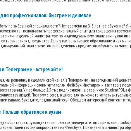
для профессионалов: быстрее и дешевле
боты по выбранной специальности? Нет времени на 3-5 летнее обучение? Ун
возможность - использовать профессиональный опыт для сокращения времени
ате или неделимой магистратуре по индивидуальному плану вам нужно имет
ость зачесть ряд предметов. Если у вас есть высшее образование и как мин
дивидуальный план с зачетом определенных предметов, обучаясь на магистра
 в Телеграмме - встречайте!
ья, мы решились и сделали свой канал в Телеграмме - на сегодняшний день 
уальной информации своим читателям. Фейсбук, Инстаграм и твиттер в посл
воих страниц. У нас больше 2,5 тыс подписчиков на страничке StudentPOL в 
оличеству людей. Поэтому с сегодняшнего для вы можете читать актуальные 
шем канале. Заходите, подписывайтесь - Обещаем интересный контент и тол
 Польши обратился к вузам
уда обратился к руководителям польских университетов с призывом освобод
 время своей сессии вопрос-ответ на Фейсбуке. Президента и министра об