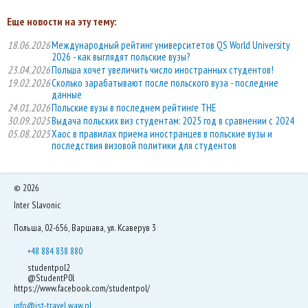
Еще новости на эту тему:
18.06.2026
Международный рейтинг университетов QS World University
2026 - как выглядят польские вузы?
23.04.2026
Польша хочет увеличить число иностранных студентов!
19.02.2026
Сколько зарабатывают после польского вуза - последние
данные
24.01.2026
Польские вузы в последнем рейтинге THE
30.09.2025
Выдача польских виз студентам: 2025 год в сравнении с 2024
05.08.2025
Хаос в правилах приема иностранцев в польские вузы и
последствия визовой политики для студентов
©
2026
Inter Slavonic
Польша, 02-656, Варшава, ул. Ксаверув 3
+48 884 838 880
studentpol2
@StudentP0l
https://www.facebook.com/studentpol/
info@ist-travel.waw.pl