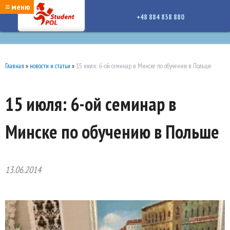
google-site-verification: google7a917c261df1566b.htmlgoogle-site-verification:
≡ меню
google7a917c261df1566b.html
+48 884 838 880
Главная
»
новости и статьи
»
15 июля: 6-ой семинар в Минске по обучению в Польше
15 июля: 6-ой семинар в
Минске по обучению в Польше
13.06.2014