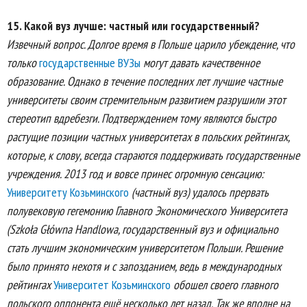
15. Какой вуз лучше: частный или государственный?
Извечный вопрос. Долгое время в Польше царило убеждение, что
только
государственные ВУЗы
могут давать качественное
образование. Однако в течение последних лет лучшие частные
университеты своим стремительным развитием разрушили этот
стереотип вдребезги. Подтверждением тому являются быстро
растущие позиции частных университетах в польских рейтингах,
которые, к слову, всегда стараются поддерживать государственные
учреждения. 2013 год и вовсе принес огромную сенсацию:
Университету Козьминского
(частный вуз) удалось прервать
полувековую гегемонию Главного Экономического Университета
(Szkoła Główna Handlowa, государственный вуз и официально
стать лучшим экономическим университетом Польши. Решение
было принято нехотя и с запозданием, ведь в международных
рейтингах
Университет Козьминского
обошел своего главного
польского оппонента ещё несколько лет назад. Так же вполне на