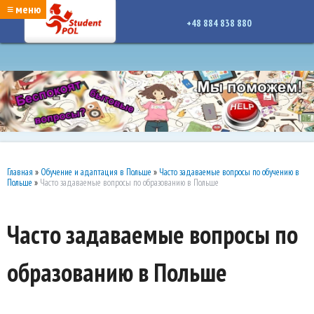
google-site-verification: google7a917c261df1566b.htmlgoogle-site-verification:
≡ меню
google7a917c261df1566b.html
+48 884 838 880
Главная
»
Обучение и адаптация в Польше
»
Часто задаваемые вопросы по обучению в
Польше
»
Часто задаваемые вопросы по образованию в Польше
Часто задаваемые вопросы по
образованию в Польше