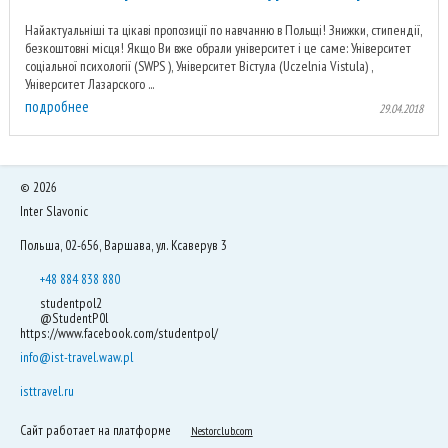
Найактуальніші та цікаві пропозиції по навчанню в Польщі! Знижки, стипендії,
безкоштовні місця! Якщо Ви вже обрали університет і це саме: Університет
соціальної психології (SWPS ), Університет Вістула (Uczelnia Vistula) ,
Університет Лазарского ...
подробнее
29.04.2018
©
2026
Inter Slavonic
Польша, 02-656, Варшава, ул. Ксаверув 3
+48 884 838 880
studentpol2
@StudentP0l
https://www.facebook.com/studentpol/
info@ist-travel.waw.pl
isttravel.ru
Сайт работает на платформе
Nestorclub.com