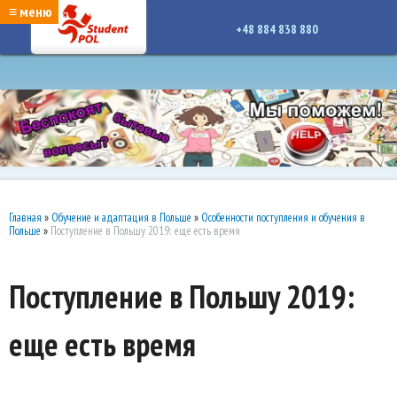
google-site-verification: google7a917c261df1566b.htmlgoogle-site-verification:
≡ меню
google7a917c261df1566b.html
+48 884 838 880
Главная
»
Обучение и адаптация в Польше
»
Особенности поступления и обучения в
Польше
»
Поступление в Польшу 2019: еще есть время
Поступление в Польшу 2019:
еще есть время