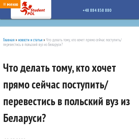
google-site-verification: google7a917c261df1566b.htmlgoogle-site-verification:
≡ меню
google7a917c261df1566b.html
+48 884 838 880
Главная
»
новости и статьи
»
Что делать тому, кто хочет прямо сейчас поступить/
перевестись в польский вуз из Беларуси?
Что делать тому, кто хочет
прямо сейчас поступить/
перевестись в польский вуз из
Беларуси?