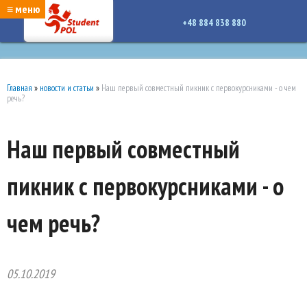
google-site-verification: google7a917c261df1566b.htmlgoogle-site-verification:
≡ меню
google7a917c261df1566b.html
+48 884 838 880
Главная
»
новости и статьи
»
Наш первый совместный пикник с первокурсниками - о чем
речь?
Наш первый совместный
пикник с первокурсниками - о
чем речь?
05.10.2019