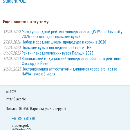
StudentPOL
.
Еще новости на эту тему:
18.06.2026
Международный рейтинг университетов QS World University
2026 - как выглядят польские вузы?
27.03.2026
Набор в средние школы: процедура и сроки в 2026
24.01.2026
Польские вузы в последнем рейтинге THE
09.07.2025
Рейтинг академических вузов Польши 2025
30.06.2025
Вроцлавский медицинский университет обошел в рейтинге
Оксфорд и Йель
10.06.2025
Нострификация аттестатов и дипломов через агентство
NAWA - уже с 1 июля
©
2026
Inter Slavonic
Польша, 02-656, Варшава, ул. Ксаверув 3
+48 884 838 880
studentpol2
@StudentP0l