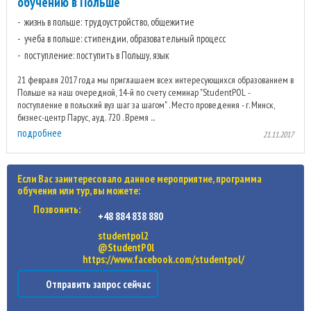
обучению в Польше
жизнь в польше: трудоустройство, общежитие
учеба в польше: стипендии, образовательный процесс
поступление: поступить в Польшу, язык
21 февраля 2017 года мы приглашаем всех интересующихся образованием в
Польше на наш очередной, 14-й по счету семинар "StudentPOL -
поступление в польский вуз шаг за шагом" . Место проведения - г. Минск,
бизнес-центр Парус, ауд. 720 . Время ...
подробнее
21.11.2017
Если Вас заинтересовало данное мероприятие, программа
обучения или тур, вы можете:
Позвонить:
+48 884 838 880
studentpol2
@StudentP0l
https://www.facebook.com/studentpol/
Отправить запрос сейчас