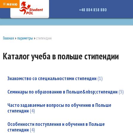
google-site-verification: google7a917c261df1566b.htmlgoogle-site-verification:
≡ меню
google7a917c261df1566b.html
+48 884 838 880
Главная
»
параметры
»
стипендии
Каталог учеба в польше стипендии
Знакомство со специальностями стипендии
1
Семинары по образованию в Польше&nbsp;стипендии
3
Часто задаваемые вопросы по обучению в Польше
стипендии
4
Особенности поступления и обучения в Польше
стипендии
4