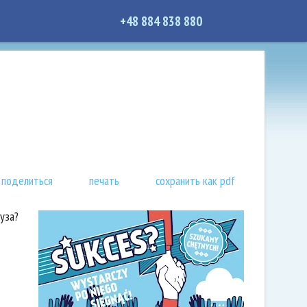
+48 884 838 880
поделиться
печать
сохранить как pdf
уза?