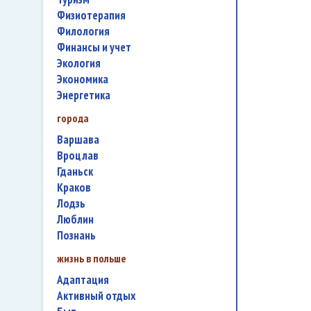
физиотерапия
филология
финансы и учет
экология
экономика
энергетика
города
Варшава
Вроцлав
Гданьск
Краков
Лодзь
Люблин
Познань
жизнь в польше
адаптация
активный отдых