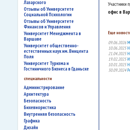
Лазарского
Участники 
Отзывы об Университете
офис в Ва
Социальной Психологии
Отзывы об Университете
Финансов и Управления
Еще новости
Университет Менеджмента в
Варшаве
09.06.2026
М
Университет общественно-
10.06.2025
Н
естественных наук им. Винцента
21.04.2025
Н
Поля
19.02.2025
И
Университет Туризма и
10.01.2025
Н
Гостиничного Бизнеса в Гданьске
30.09.2024
Р
специальности
администрирование
архитектура
безопасность
бихевиористика
внутренняя безопасность
графика
дизайн