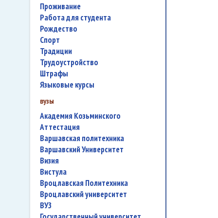
проживание
работа для студента
Рождество
спорт
традиции
трудоустройство
штрафы
языковые курсы
вузы
Академия Козьминского
аттестация
Варшавская политехника
Варшавский Университет
Визия
Вистула
Вроцлавская Политехника
Вроцлавский университет
ВУЗ
государственный университет