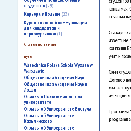
Обучение в Польше: отзывы
студентов 
студентов
29
конца мая. 
Карьера в Польше
23
точными на
Курс по деловой коммуникации
для кандидатов и
Стажировки
первокурсников
1
известные 
Статьи по темам
компании Ba
учит и поз
вузы
Wszechnica Polska Szkola Wyzsza w
Warszawie
Сами студе
Общественная Академия Наук
Договор най
Общественная Академия Наук в
хватает ну
Лодзи
имеющиеся 
Отзывы о Польско-японском
университете
Отзывы об Университете Вистула
Программа 
Отзывы об Университете
programkar
Козьминского
Отзывы об Университете