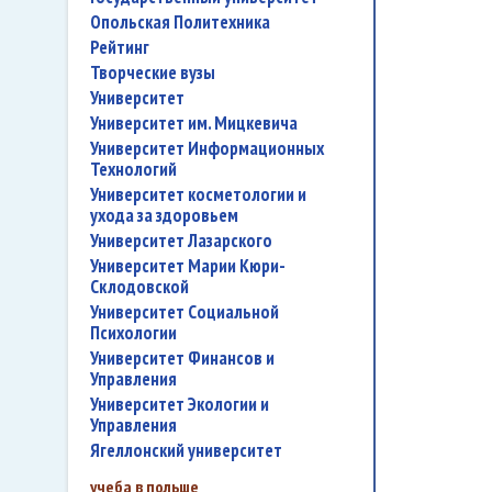
Опольская Политехника
рейтинг
творческие вузы
университет
Университет им. Мицкевича
Университет Информационных
Технологий
университет косметологии и
ухода за здоровьем
Университет Лазарского
Университет Марии Кюри-
Склодовской
Университет Социальной
Психологии
Университет Финансов и
Управления
Университет Экологии и
Управления
Ягеллонский университет
учеба в польше