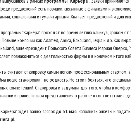
и выпускников в рамках
программы "Карьера"
. Заявки принимаются
Среди предложений есть позиции, связанные с финансами и экономико
уками, социальными и гуманитарными. Хватает предложений и для ин
 программы "Карьера" проходят во время летних каникул, сроком от
в Польше компании как Adamed, Amica, Bakalland, Legia и др. Как в
kalland, вице-президент Польского Совета Бизнеса Мариан Оверко, "
воляет познакомиться с деятельностью фирмы и в конечном итоге най
нты считают стажировку самым легким профессиональным стартом, а 
ма после стажировки - не редкость. Не стоит бояться, что специаль
жных компетенций. Стажировка и задумана для того, чтобы в комфор
навыки и привести свои представления о работе в соответствие с д
"Карьера" ждет ваших заявок
до 31 мая
. Заполнить анкеты и подат
iera.pl