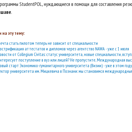
программы StudentPOL, нуждающиеся в помощи для составления резю
ршаве
.
 на эту тему:
ечта стать пилотом теперь не зависит от специальности
острификация аттестатов и дипломов через агентство NAWA - уже с 1 июля
овости от Collegium Civitas: статус университета, новые специальности, вс
нтересует поступление в вуз или лицей? Не пропустите, Международная выс
овый старт Экономико-гуманитарного университета (Визии) - уже в этом году
ектор университета им. Мицкевича в Познани: мы становимся международны