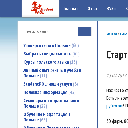
google-site-verification: google7a917c261df1566b.htmlgoogle-site-verificati
Главная
О нас
ВУЗы
К
Главная
»
новос
Университеты в Польше
60
Стар
Выбрать специальность
61
Курсы польского языка
15
Личный опыт: жизнь и учеба в
13.04.2017
Польше
11
StudentPOL: наши услуги
6
Нас часто с
Полезная информация
45
Есть ли во
Семинары по образованию в
рубежом
? 
Польше
22
Обучение и адаптация в
Польше
63
30 фирм, 8