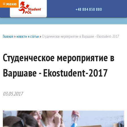
google-site-verification: google7a917c261df1566b.htmlgoogle-site-verification:
≡ меню
google7a917c261df1566b.html
+48 884 838 880
Главная
»
новости и статьи
»
Студенческое мероприятие в Варшаве - Ekostudent-2017
Студенческое мероприятие в
Варшаве - Ekostudent-2017
03.05.2017