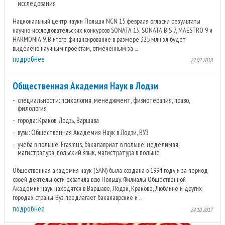
исследования
Национальный центр науки Польши NCN 15 февраля огласил результаты
научно-исследовательских конкурсов SONATA 13, SONATA BIS 7, MAESTRO 9 и
HARMONIA 9. В итоге финансирование в размере 325 млн зл будет
выделено научным проектам, отмеченным за ...
подробнее
22.02.2018
Общественная Академия Наук в Лодзи
специальности: психология, менеджмент, физиотерапия, право,
филология
города: Краков, Лодзь, Варшава
вузы: Общественная Академия Наук в Лодзи, ВУЗ
учеба в польше: Erasmus, бакалавриат в польше, неделимая
магистратура, польский язык, магистратура в польше
Общественная академия наук (SAN) была создана в 1994 году и за период
своей деятельности охватила всю Польшу. Филиалы Общественной
Академии наук находятся в Варшаве, Лодзи, Кракове, Люблине и других
городах страны. Вуз предлагает бакалаврские и ...
подробнее
24.10.2017