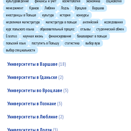
культуроведение
финансы и учет
косметология
экономика
социология
менеджмент
Краков
Люблин
Лодзь
Вроцлав
Варшава
иностранцы в Польше
культура
история
конкурсы
неделимая магистратура
магистратура в польше
английский
исследования
курс польского языка
образовательный процесс
отзывы
студенческий обмен
Erasmus
научная жизнь
финансирование
бакалавриат в польше
польский язык
поступить в Польшу
статистика
выбор вуза
выбор специальности
Университеты в Варшаве
18
Университеты в Гданьске
2
Университеты во Вроцлаве
5
Университеты в Познане
5
Университеты в Люблине
2
Университеты в Лодзи
3