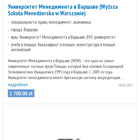
Университет Менеджмента в Варшаве (Wyższa
Szkoła Menedżerska w Warszawie)
специальности: право, менеджмент, экономика
города: Варшава
вузы: Университет Менеджмента в Варшаве, ВУЗ, университет
учеба в польше: бакалавриат в польше, магистратура в польше,
английский
Университет Менеджмента в Варшаве (WSM) – это один из самых
современных частных вузов Польши, который был основан Ассоциацией
Экономических Инициатив в 1995 году в Варшаве. С 2003-го года
Университет менеджмента имеет британскую систему аккредитации ...
подробнее
09.02.2017
1 700
.
00
zł