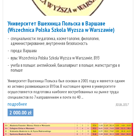
Университет Вшехница Польска в Варшаве
(Wszechnica Polska Szkola Wyzsza w Warszawie)
специальности: педагогика, косметология, филология,
администрирование, внутренняя безопасность
города: Варшава
вузы: Wszechnica Polska Szkola Wyzsza w Warszawie, ВУЗ
учеба в польше: английский, бакалавриат в польше, магистратура в
польше
Университет Вшехница Польска был основан в 2001 году и является одним
из активно развивающихся ВУЗов. В настоящее время в университете
осуществляется подготовка наиболее востребованных на рынке труда
специалистов по 7 направлениям и почти по 40 ...
подробнее
30.06.2017
2 000
.
00
zł