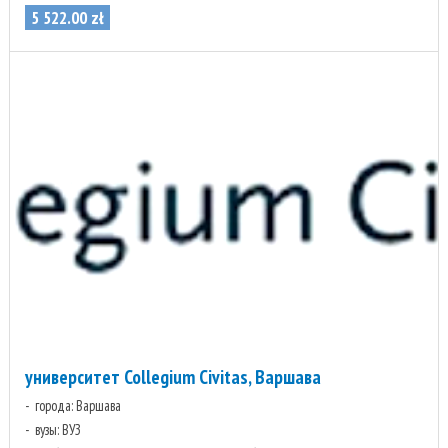
5 522
.
00
zł
университет Collegium Civitas, Варшава
города: Варшава
вузы: ВУЗ