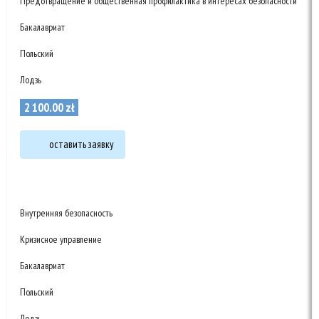
Предотвращение и общественная профилактика в интересах безопасности
Бакалавриат
Польский
Лодзь
2 100
.
00
zł
оставить заявку
Внутренняя безопасность
Кризисное управление
Бакалавриат
Польский
Лодзь