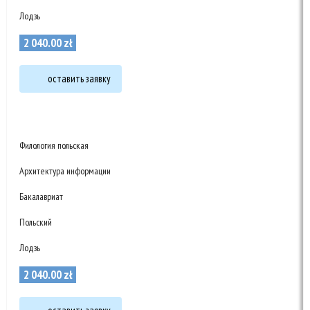
Лодзь
2 040
.
00
zł
оставить заявку
Филология польская
Архитектура информации
Бакалавриат
Польский
Лодзь
2 040
.
00
zł