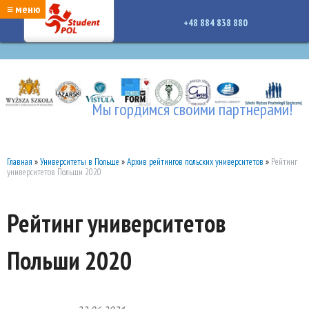
google-site-verification: google7a917c261df1566b.htmlgoogle-site-verification:
≡ меню
google7a917c261df1566b.html
+48 884 838 880
Мы гордимся своими партнерами!
Главная
»
Университеты в Польше
»
Архив рейтингов польских университетов
»
Рейтинг
университетов Польши 2020
Рейтинг университетов
Польши 2020