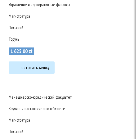
Управление и корпоративные финансы
Магистратура
Польский
Торунь
1 625
.
00
zł
оставить заявку
Менеджерско-юридический факультет
Коучинг и наставничество в бизнесе
Магистратура
Польский