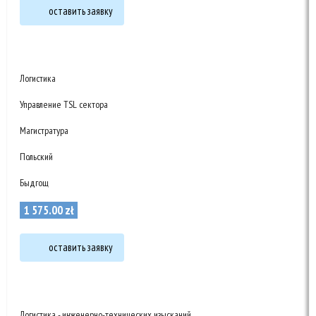
оставить заявку
Логистика
Управление TSL сектора
Магистратура
Польский
Быдгощ
1 575
.
00
zł
оставить заявку
Логистика - инженерно-технических изысканий