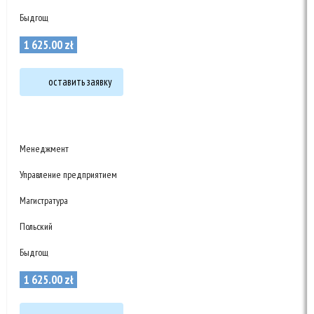
Быдгощ
1 625
.
00
zł
оставить заявку
Менеджмент
Управление предприятием
Магистратура
Польский
Быдгощ
1 625
.
00
zł