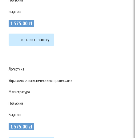
Польский
Быдгощ
1 575
.
00
zł
оставить заявку
Логистика
Управление логистическими процессами
Магистратура
Польский
Быдгощ
1 575
.
00
zł