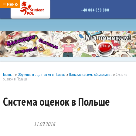
google-site-verification: google7a917c261df1566b.htmlgoogle-site-verification:
≡ меню
google7a917c261df1566b.html
+48 884 838 880
Главная
»
Обучение и адаптация в Польше
»
Польская система образования
»
Система
оценок в Польше
Система оценок в Польше
11.09.2018