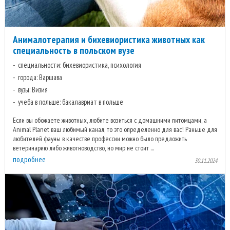
Анималотерапия и бихевиористика животных как
специальность в польском вузе
специальности: бихевиористика, психология
города: Варшава
вузы: Визия
учеба в польше: бакалавриат в польше
Если вы обожаете животных, любите возиться с домашними питомцами, а
Animal Planet ваш любимый канал, то это определенно для вас! Раньше для
любителей фауны в качестве профессии можно было предложить
ветеринарию либо животноводство, но мир не стоит ...
подробнее
30.11.2024