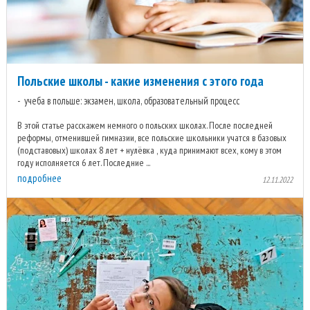
Польские школы - какие изменения с этого года
учеба в польше: экзамен, школа, образовательный процесс
В этой статье расскажем немного о польских школах. После последней
реформы, отменившей гимназии, все польские школьники учатся в базовых
(подставовых) школах 8 лет + нулёвка , куда принимают всех, кому в этом
году исполняется 6 лет. Последние ...
подробнее
12.11.2022