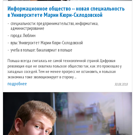
Информационное общество -- новая специальность
в Университете Марии Кюри-Склодовской
специальности: предпринимательство, информатика,
администрирование
города: Люблин
вузы: Университет Марии Кюри-Склодовской
учеба в польше: бакалавриат в польше
Польша всегда считалась не самой технологичной страной. Цифровая
революция еще не охватила польское общество так, как это произошло у
западных соседей. Тем не менее прогресс не остановить, и польская
экономика тоже эволюционирует в сторону ...
подробнее
30.08.2018