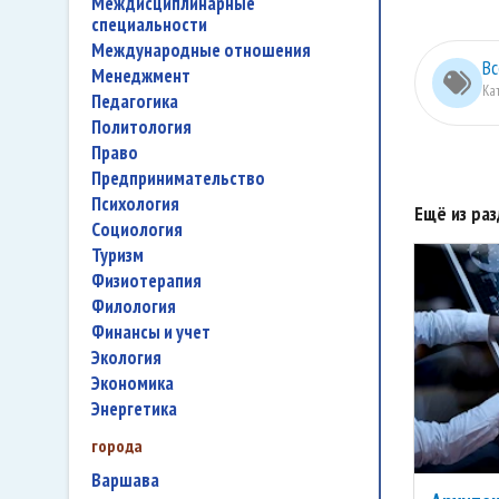
междисциплинарные
специальности
международные отношения
Вс
менеджмент
Ка
педагогика
политология
право
предпринимательство
психология
Ещё из ра
социология
туризм
физиотерапия
филология
финансы и учет
экология
экономика
энергетика
города
Варшава