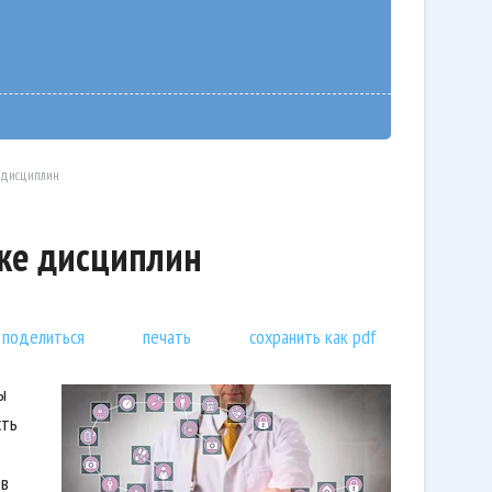
е дисциплин
ыке дисциплин
поделиться
печать
сохранить как pdf
ы
сть
 в