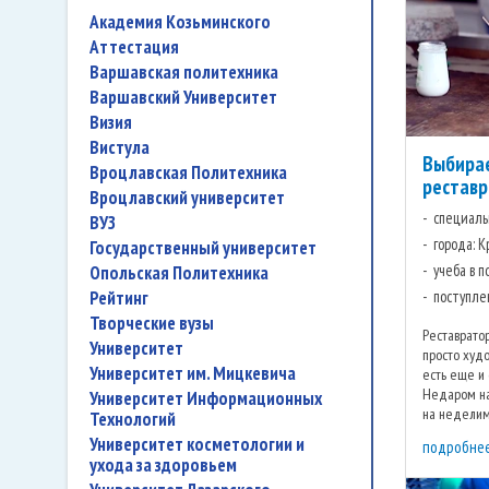
Академия Козьминского
аттестация
Варшавская политехника
Варшавский Университет
Визия
Вистула
Выбирае
Вроцлавская Политехника
рестав
Вроцлавский университет
специаль
ВУЗ
города: К
государственный университет
учеба в 
Опольская Политехника
рейтинг
поступле
творческие вузы
Реставратор
университет
просто худо
Университет им. Мицкевича
есть еще и 
Недаром на
Университет Информационных
на неделимо
Технологий
творческие 
университет косметологии и
подробне
ухода за здоровьем