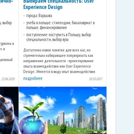
нично-
Выбираем специальность: User
Experience Design
города: Варшава
у, выбор
учеба в польше: стипендии, бакалавриат в
польше, финансирование
поступление: поступить в Польшу, выбор
специальности, выбор вуза
туризма и
ес в
Достаточно новое понятие для всех нас, но
стремительно набирающее популярность как
ационный
направление деятельности - проектирование
опыта взаимодействия или User Experience
Design . Имеется в виду опыт взаимодействия
пользователя с продуктом через те ...
подробнее
23.06.2020
10.10.2017