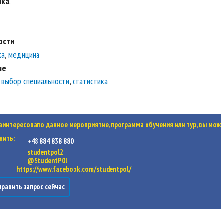
ика
.
ости
ка
,
медицина
ие
,
выбор специальности
,
статистика
заинтересовало данное мероприятие, программа обучения или тур, вы мож
нить:
+48 884 838 880
studentpol2
@StudentP0l
https://www.facebook.com/studentpol/
равить запрос сейчас