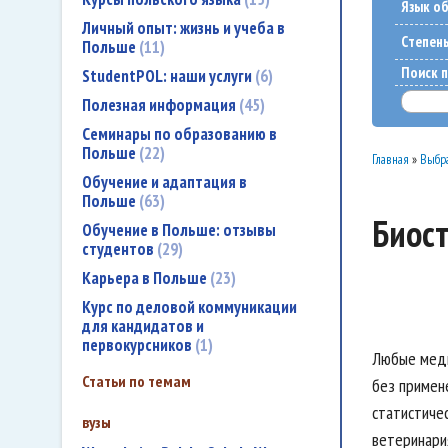
Язык о
Личный опыт: жизнь и учеба в
Cтепен
Польше
11
Поиск п
StudentPOL: наши услуги
6
Полезная информация
45
Семинары по образованию в
Польше
22
Главная
»
Выбра
Обучение и адаптация в
Польше
63
Биост
Обучение в Польше: отзывы
студентов
29
Карьера в Польше
23
Курс по деловой коммуникации
для кандидатов и
первокурсников
1
Любые меди
Статьи по темам
без примен
статистиче
вузы
ветеринари