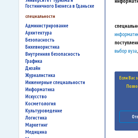
Университет Туризма и
информат
Гостиничного Бизнеса в Гданьске
специальности
администрирование
специальн
архитектура
информати
безопасность
поступлен
бихевиористика
выбор вуза
внутренняя безопасность
графика
дизайн
журналистика
Если Вас 
инженерные специальности
Позво
информатика
искусство
косметология
культуроведение
Отп
логистика
маркетинг
медицина