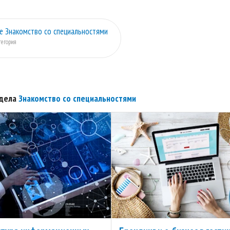
е Знакомство со специальностями
тегория
здела
Знакомство со специальностями