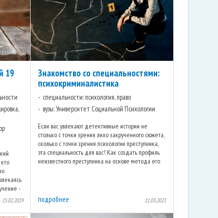
й 19
Знакомство со специальностями:
психокриминалистика
ьности
специальности: психология, право
ировка,
вузы: Университет Социальной Психологии
Если вас увлекают детективные истории не
ор
столько с точки зрения лихо закрученного сюжета,
сколько с точки зрения психологии преступника,
эта специальность для вас! Как создать профиль
ский
неизвестного преступника на основе метода его
 кто
действий? На чем ...
но
твлекаясь
учение -
подробнее
15.02.2019
11.03.2021