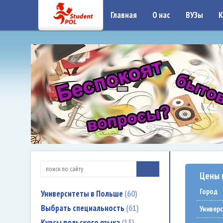
google-site-verification: google7a917c261df1566b.htmlgoogle-site-verificati
Главная
О нас
ВУЗы
К
Цены 
Город
Университеты в Польше
60
Выбрать специальность
61
Универ
Курсы польского языка
15