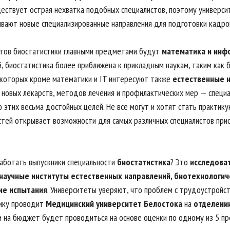
ествует острая нехватка подобных специалистов, поэтому универс
вают новые специализированные направления для подготовки кадро
тов биостатистики главными предметами будут
математика и инф
, биостатистика более приближена к прикладным наукам, таким как 
 которых кроме математики и IT интересуют также
естественные н
 новых лекарств, методов лечения и профилактических мер — специ
 этих весьма достойных целей. Не все могут и хотят стать практи
стей открывает возможности для самых различных специалистов прио
работать выпускники специальности
биостатистика
? Это
исследова
 научные институты естественных направлений, биотехнологи
ие испытания
. Университеты уверяют, что проблем с трудоустройс
ику проводит
Медицинский университет Белостока
на
отделении
и на бюджет будет проводиться на основе оценки по одному из 5 п