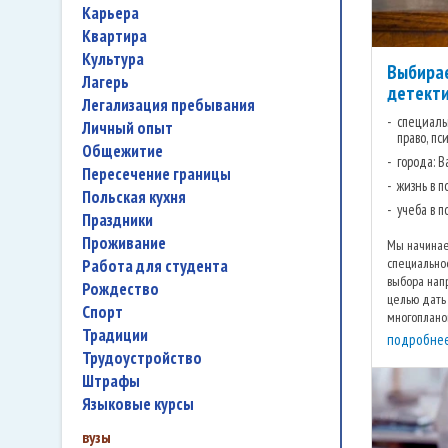
карьера
квартира
культура
Выбирае
лагерь
детекти
легализация пребывания
специаль
личный опыт
право, пс
общежитие
города: 
пересечение границы
жизнь в 
польская кухня
учеба в 
праздники
проживание
Мы начинае
специальнос
работа для студента
выбора нап
Рождество
целью дать
спорт
многоплано
традиции
разных обла
подробне
трудоустройство
штрафы
языковые курсы
вузы