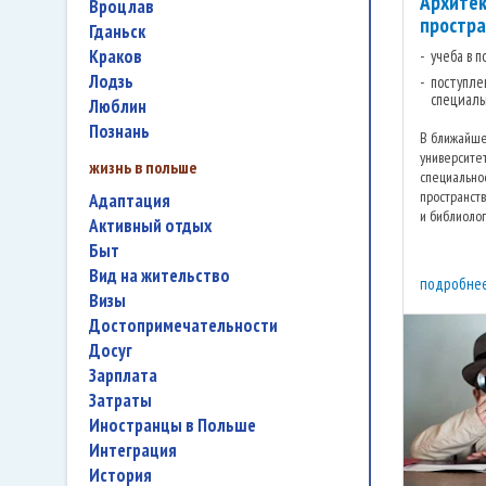
Архите
Вроцлав
простра
Гданьск
Краков
учеба в п
Лодзь
поступле
специальн
Люблин
Познань
В ближайше
университе
жизнь в польше
специально
пространств
адаптация
и библиолог
активный отдых
нестационар
быт
вид на жительство
подробне
визы
достопримечательности
досуг
зарплата
затраты
иностранцы в Польше
интеграция
история