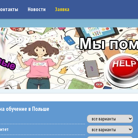
on: google7a917c261df1566b.html
онтакты
Новости
Заявка
на обучение в Польше
ситет