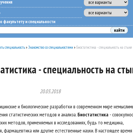
бучения
ь
о факультету и специальности
ть специальность
»
Знакомство со специальностями
»
Биостатистика - специальность на стык
атистика - специальность на ст
20.03.2018
цинские и биологические разработки в современном мире немыслим
ения статистических методов и анализа.
Биостатистика
- совокупно
ских методов, применяемых в исследованиях, будь то медицина,
я, фармацевтика или другие естественные науки. В настоящее время