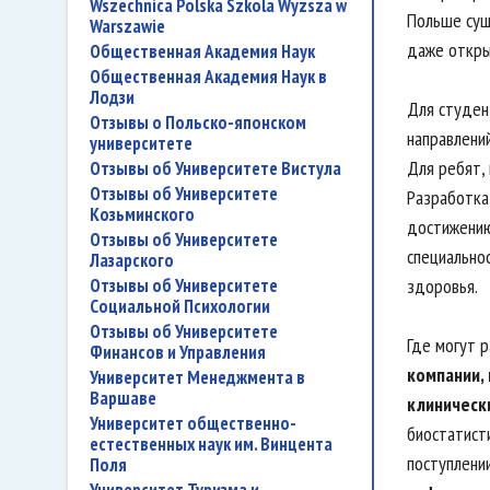
Wszechnica Polska Szkola Wyzsza w
Польше сущ
Warszawie
даже откры
Общественная Академия Наук
Общественная Академия Наук в
Лодзи
Для студен
Отзывы о Польско-японском
направлений
университете
Для ребят,
Отзывы об Университете Вистула
Отзывы об Университете
Разработка
Козьминского
достижению
Отзывы об Университете
специально
Лазарского
Отзывы об Университете
здоровья.
Социальной Психологии
Отзывы об Университете
Где могут 
Финансов и Управления
компании,
Университет Менеджмента в
Варшаве
клиническ
Университет общественно-
биостатист
естественных наук им. Винцента
поступлени
Поля