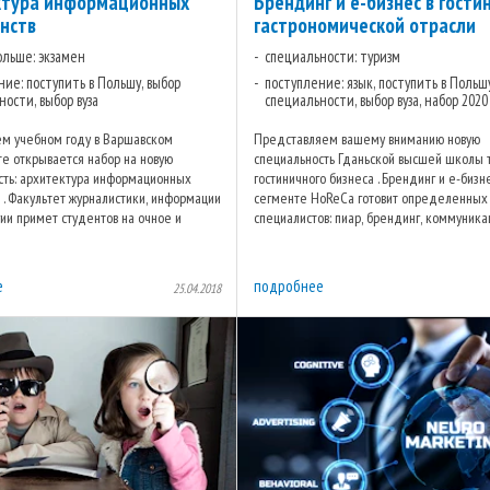
ктура информационных
Брендинг и е-бизнес в гости
нств
гастрономической отрасли
ольше: экзамен
специальности: туризм
ние: поступить в Польшу, выбор
поступление: язык, поступить в Польш
ости, выбор вуза
специальности, выбор вуза, набор 2020
м учебном году в Варшавском
Представляем вашему вниманию новую
те открывается набор на новую
специальность Гданьской высшей школы 
сть: архитектура информационных
гостиничного бизнеса . Брендинг и e-бизн
 . Факультет журналистики, информации
сегменте HoReCa готовит определенных
ии примет студентов на очное и
специалистов: пиар, брендинг, коммуник
ное обучение (не путать с ...
дизайн и электронный бизнес. И все это ...
е
подробнее
25.04.2018