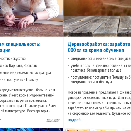
м специальность:
Деревообработка: заработа
рация
000 зл за время обучения
ности: искусство
специальности: инженерные специал
раков, Варшава, Вроцлав
учеба в польше: финансирование, стаж
практика, бакалавриат в польше
польше: неделимая магистратура
поступление: поступить в Польшу, выб
ние: поступить в Польшу
специальности, выбор вуза
 предметов исскуства - больше, чем
Новое направление предлагает Познань
жник. У него кроме художественной,
университет естественных наук . Для тех,
серьезная научная подготовка.
хочет не только получить специальность, 
 реставратора в Польше учатся 6 лет
заработать во время учебы, причем не о
й магистратуре . Реставраторы -
на стороннюю деятельность. Дуальное об
работники на ...
очень востребованный вид ...
е
подробнее
10.10.2017