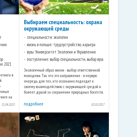
Выбираем специальность: охрана
окружающей среды
г
специальности: экология
ения
жизнь в польше: трудоустройство, карьера
вузы: Университет Экологии и Управления
ор
поступление: выбор специальности, выбор вуза
ие 2021
Экологичный образ жизни - выбор ответственной
етинга в
молодежи. Так что это направление - в первую
й
очередь для тех, кто осознанно подходит к
о
своему взаимодействию с окружающей средой и
венные
болеет душой за сохранение природных богатств.
тинге на
Но как любое ...
подробнее
15.04.2021
10.10.2017