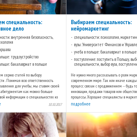
м специальность:
Выбираем специальность:
вное дело
нейромаркетинг
ности: внутренняя безопасность,
специальности: психология, маркетин
ихология
вузы: Университет Финансов и Управл
Варшава
учеба в польше: бакалавриат в польше
польше: трудоустройство
поступление: поступить в Польшу, выб
польше: бакалавриат в польше
специальности, выбор вуза, поступлен
м серию статей по выбору
Не нужно много рассказывать о роли марк
ти . Понимая всю ответственность
современном мире. Так или иначе кажды
равления для учебы, мы ставим своей
процесс связан с продвижением -- будь т
 абитуриентам как можно больше
инновации, продажи товаров или общест
вой информации о специальностях из
процессы. Хорошие специалисты в марке
стей знаний. Итак, первым в ...
вес золота, но как стать таким ...
е
подробнее
10.10.2017