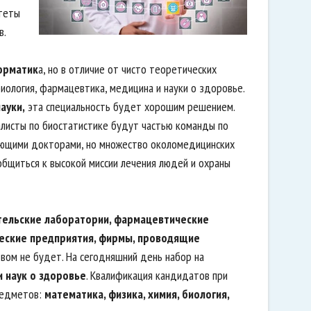
итеты
в.
орматик
а, но в отличие от чисто теоретических
биология, фармацевтика, медицина и науки о здоровье.
ауки,
эта специальность будет хорошим решением.
алисты по биостатистике будут частью команды по
кующими докторами, но множество околомедицинских
бщиться к высокой миссии лечения людей и охраны
тельские лаборатории, фармацевтические
ческие предприятия, фирмы, проводящие
твом не будет. На сегодняшний день набор на
 наук о здоровье
. Квалификация кандидатов при
редметов:
математика, физика, химия, биология,