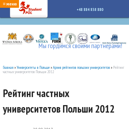
google-site-verification: google7a917c261df1566b.htmlgoogle-site-verification:
≡ меню
google7a917c261df1566b.html
+48 884 838 880
Мы гордимся своими партнерами!
Главная
»
Университеты в Польше
»
Архив рейтингов польских университетов
»
Рейтинг
частных университетов Польши 2012
Рейтинг частных
университетов Польши 2012