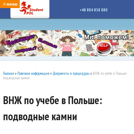
google-site-verification: google7a917c261df1566b.htmlgoogle-site-verification:
≡ меню
google7a917c261df1566b.html
+48 884 838 880
Главная
»
Полезная информация
»
Документы и процедуры
»
ВНЖ по учебе в Польше:
подводные камни
ВНЖ по учебе в Польше:
подводные камни