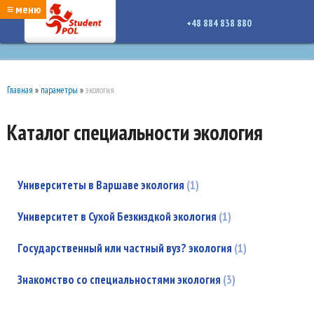
google-site-verification: google7a917c261df1566b.htmlgoogle-site-verification:
≡ меню
google7a917c261df1566b.html
+48 884 838 880
Главная
»
параметры
»
экология
Каталог специальности экология
Университеты в Варшаве экология
1
Университет в Сухой Безкиздкой экология
1
Государственный или частный вуз? экология
1
Знакомство со специальностями экология
3