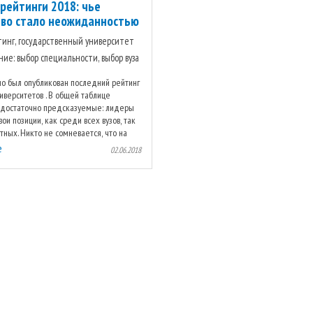
рейтинги 2018: чье
во стало неожиданностью
йтинг, государственный университет
ние: выбор специальности, выбор вуза
но был опубликован последний рейтинг
иверситетов . В общей таблице
 достаточно предсказуемые: лидеры
ои позиции, как среди всех вузов, так
тных. Никто не сомневается, что на
 момент ...
е
02.06.2018