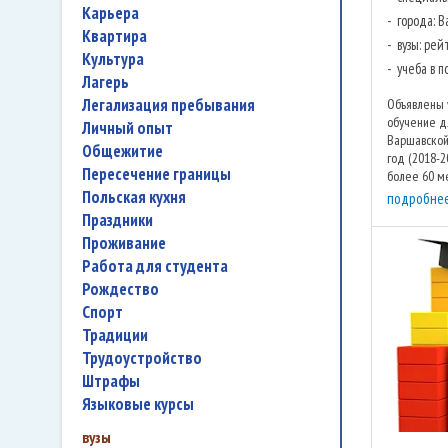
карьера
города: 
квартира
вузы: рей
культура
учеба в 
лагерь
легализация пребывания
Объявлены 
обучение д
личный опыт
Варшавской
общежитие
год (2018-2
пересечение границы
более 60 ме
практически
польская кухня
подробне
праздники
проживание
работа для студента
Рождество
спорт
традиции
трудоустройство
штрафы
языковые курсы
вузы