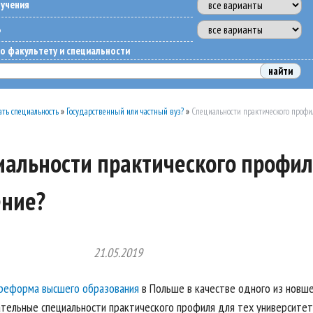
бучения
ь
о факультету и специальности
ть специальность
»
Государственный или частный вуз?
»
Специальности практического профи
альности практического профиля
ение?
21.05.2019
реформа высшего образования
в Польше в качестве одного из новш
ательные специальности практического профиля для тех университет