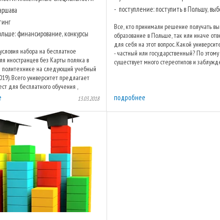
поступление: поступить в Польшу, выбо
Варшава
тинг
Все, кто принимали решение получать в
польше: финансирование, конкурсы
образование в Польше, так или иначе от
для себя на этот вопрос. Какой универси
условия набора на бесплатное
- частный или государственный? По этому
ля иностранцев без Карты поляка в
существует много стереотипов и заблужд
 политехнике на следующий учебный
которых мы и хотим ...
019). Всего университет предлагает
ст для бесплатного обучения ,
 по всем направлениям, ...
е
подробнее
13.03.2018