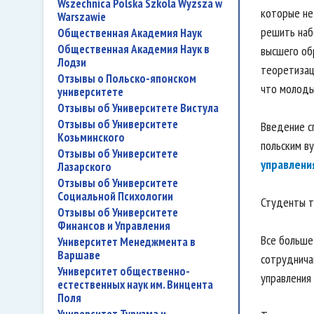
Wszechnica Polska Szkola Wyzsza w
которые не
Warszawie
решить наб
Общественная Академия Наук
Общественная Академия Наук в
высшего об
Лодзи
теоретизац
Отзывы о Польско-японском
что молоды
университете
Отзывы об Университете Вистула
Отзывы об Университете
Введение с
Козьминского
польским ву
Отзывы об Университете
управлени
Лазарского
Отзывы об Университете
Социальной Психологии
Студенты т
Отзывы об Университете
Финансов и Управления
Все больше
Университет Менеджмента в
Варшаве
сотрудничаю
Университет общественно-
управления 
естественных наук им. Винцента
Поля