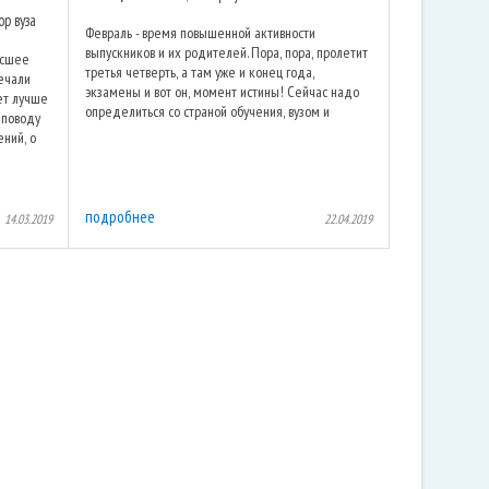
р вуза
Февраль - время повышенной активности
выпускников и их родителей. Пора, пора, пролетит
ысшее
третья четверть, а там уже и конец года,
вечали
экзамены и вот он, момент истины! Сейчас надо
тет лучше
определиться со страной обучения, вузом и
 поводу
специальностью. Или нет, мы бы ...
ений, о
подробнее
14.03.2019
22.04.2019