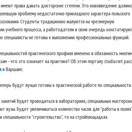
 имеют права давать докторские степени. Это нововведение должн
олевшую проблему недостаточно прикладного характера польского
разования. Студенты традиционно жалуются на чрезмерную
ии учебного процесса, а работодатели в свою очередь констатируют
е специалисты не готовы к выполнению профессиональных функций.
пециальностей практического профиля вменено в обязанность многи
зам - что это означает на практике? Об этом порталу studia.net ра
я
в Варшаве.
еперь будут лучше готовы к практической работе по специальности.
 занятий будет проводиться в лабораториях, специальных мастерски
т вузы. Будет увеличиваться количество часов для "работы в полях"
и специальности "строительство", то на стройплощадках.