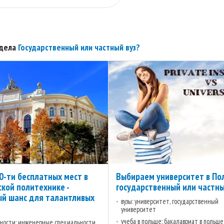
здела
Государственный или частный вуз?
0-ти бесплатных мест в
Выбираем университет в По
кой политехнике -
государственный или частн
й шанс для талантливых
вузы: университет, государственный
университет
учеба в польше: бакалавриат в польше
ности: инженерные специальности