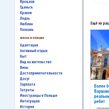
Вроцлав
Гданьск
Краков
Лодзь
Ещё из ра
Люблин
Познань
жизнь в польше
адаптация
активный отдых
быт
вид на жительство
визы
достопримечательности
досуг
зарплата
Более 6
затраты
Варшавс
иностранцы в Польше
реальны
ребят
интеграция
история
специаль