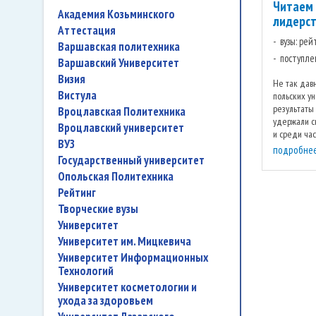
Читаем 
Академия Козьминского
лидерст
аттестация
вузы: ре
Варшавская политехника
поступле
Варшавский Университет
Визия
Не так дав
Вистула
польских ун
результаты
Вроцлавская Политехника
удержали св
Вроцлавский университет
и среди час
ВУЗ
сегодняшний
подробне
государственный университет
Опольская Политехника
рейтинг
творческие вузы
университет
Университет им. Мицкевича
Университет Информационных
Технологий
университет косметологии и
ухода за здоровьем