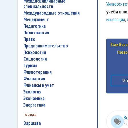
междисциплинарные
Университе
специальности
учеба в п
международные отношения
инновации
,
менеджмент
педагогика
политология
право
Если Вас 
предпринимательство
психология
Позво
социология
туризм
физиотерапия
филология
Отп
финансы и учет
экология
экономика
энергетика
города
Вс
Варшава
Ка