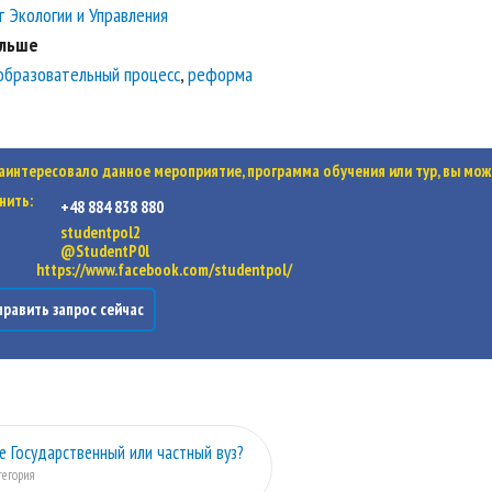
т Экологии и Управления
ольше
образовательный процесс
,
реформа
заинтересовало данное мероприятие, программа обучения или тур, вы мож
нить:
+48 884 838 880
studentpol2
@StudentP0l
https://www.facebook.com/studentpol/
равить запрос сейчас
е Государственный или частный вуз?
тегория