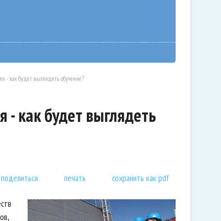
ля - как будет выглядеть обучение?
 - как будет выглядеть
поделиться
печать
сохранить как pdf
еств
ов,