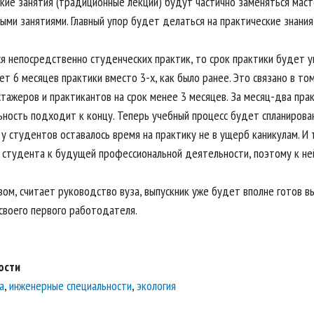
кие занятия (традиционные лекции) будут частично заменяться масте
ми занятиями. Главный упор будет делаться на практические знания 
ся непосредственно студенческих практик, то срок практики будет у
т 6 месяцев практики вместо 3-х, как было ранее. Это связано в то
тажеров и практикантов на срок менее 3 месяцев. За месяц-два прак
ьность подходит к концу. Теперь учебный процесс будет спланирован
 у студентов оставалось время на практику не в ущерб каникулам. И
 студента к будущей профессиональной деятельности, поэтому к не
зом, считает руководство вуза, выпускник уже будет вполне готов в
 своего первого работодателя.
ости
а
,
инженерные специальности
,
экология