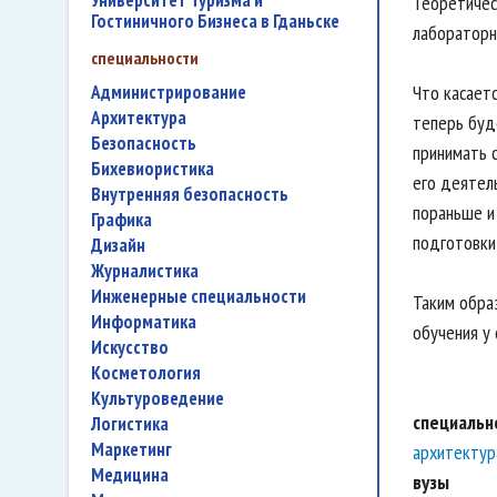
Университет Туризма и
Теоретичес
Гостиничного Бизнеса в Гданьске
лабораторны
специальности
администрирование
Что касает
архитектура
теперь буде
безопасность
принимать с
бихевиористика
его деятел
внутренняя безопасность
пораньше и
графика
подготовки
дизайн
журналистика
инженерные специальности
Таким обра
информатика
обучения у
искусство
косметология
культуроведение
специальн
логистика
маркетинг
архитектур
медицина
вузы