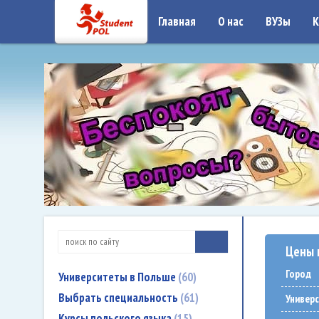
google-site-verification: google7a917c261df1566b.htmlgoogle-site-verificati
Главная
О нас
ВУЗы
К
Цены 
Город
Университеты в Польше
60
Выбрать специальность
61
Универ
Курсы польского языка
15