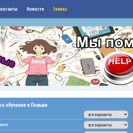
on: google7a917c261df1566b.html
онтакты
Новости
Заявка
на обучение в Польше
ситет