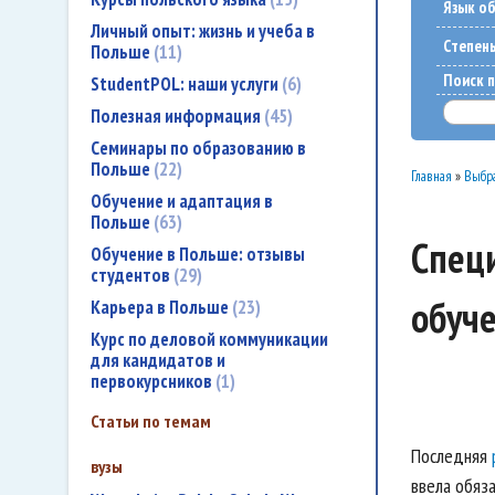
Язык о
Личный опыт: жизнь и учеба в
Cтепен
Польше
11
Поиск п
StudentPOL: наши услуги
6
Полезная информация
45
Семинары по образованию в
Польше
22
Главная
»
Выбра
Обучение и адаптация в
Польше
63
Специ
Обучение в Польше: отзывы
студентов
29
обуч
Карьера в Польше
23
Курс по деловой коммуникации
для кандидатов и
первокурсников
1
Статьи по темам
Последняя
вузы
ввела обяз