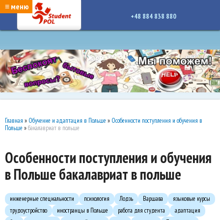
google-site-verification: google7a917c261df1566b.htmlgoogle-site-verification:
≡ меню
google7a917c261df1566b.html
+48 884 838 880
Главная
»
Обучение и адаптация в Польше
»
Особенности поступления и обучения в
Польше
»
бакалавриат в польше
Особенности поступления и обучения
в Польше бакалавриат в польше
инженерные специальности
психология
Лодзь
Варшава
языковые курсы
трудоустройство
иностранцы в Польше
работа для студента
адаптация