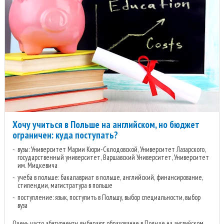
Хочу учиться в Польше на английском, но бюджет
ограничен: куда поступать?
вузы: Университет Марии Кюри-Склодовской, Университет Лазарского,
государственный университет, Варшавский Университет, Университет
им. Мицкевича
учеба в польше: бакалавриат в польше, английский, финансирование,
стипендии, магистратура в польше
поступление: язык, поступить в Польшу, выбор специальности, выбор
вуза
Очень часто абитуриенты выбирают образование в Польше на английском