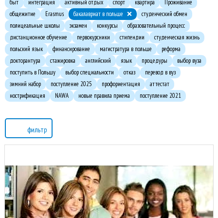
быт
интеграция
активный отдых
спорт
квартира
Проживание
общежитие
Erasmus
бакалавриат в польше
студенческий обмен
полицеальные школы
экзамен
конкурсы
образовательный процесс
дистанционное обучение
первокурсники
стипендии
студенческая жизнь
польский язык
финансирование
магистратура в польше
реформа
докторантура
стажировка
английский
язык
процедуры
выбор вуза
поступить в Польшу
выбор специальности
отказ
перевод в вуз
зимний набор
поступление 2025
профориентация
аттестат
нострификация
NAWA
новые правила приема
поступление 2021
фильтр