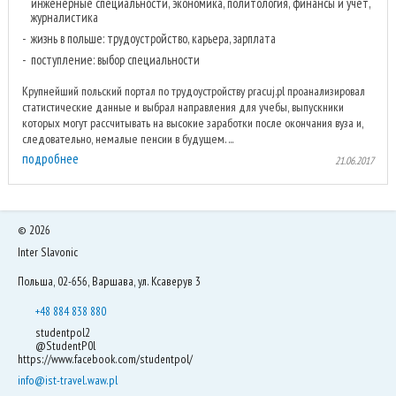
инженерные специальности, экономика, политология, финансы и учет,
журналистика
жизнь в польше: трудоустройство, карьера, зарплата
поступление: выбор специальности
Крупнейший польский портал по трудоустройству pracuj.pl проанализировал
статистические данные и выбрал направления для учебы, выпускники
которых могут рассчитывать на высокие заработки после окончания вуза и,
следовательно, немалые пенсии в будущем. ...
подробнее
21.06.2017
©
2026
Inter Slavonic
Польша, 02-656, Варшава, ул. Ксаверув 3
+48 884 838 880
studentpol2
@StudentP0l
https://www.facebook.com/studentpol/
info@ist-travel.waw.pl