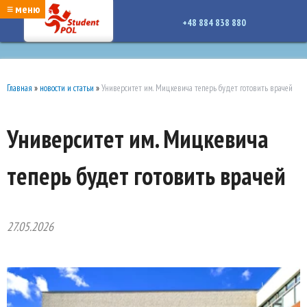
google-site-verification: google7a917c261df1566b.htmlgoogle-site-verification:
≡ меню
google7a917c261df1566b.html
+48 884 838 880
Главная
»
новости и статьи
»
Университет им. Мицкевича теперь будет готовить врачей
Университет им. Мицкевича
теперь будет готовить врачей
27.05.2026