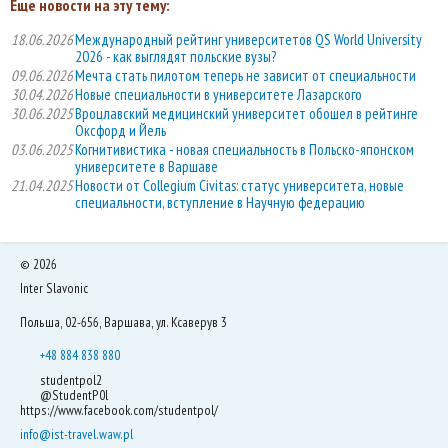
Еще новости на эту тему:
18.06.2026
Международный рейтинг университетов QS World University
2026 - как выглядят польские вузы?
09.06.2026
Мечта стать пилотом теперь не зависит от специальности
30.04.2026
Новые специальности в университете Лазарского
30.06.2025
Вроцлавский медицинский университет обошел в рейтинге
Оксфорд и Йель
03.06.2025
Когнитивистика - новая специальность в Польско-японском
университете в Варшаве
21.04.2025
Новости от Collegium Civitas: статус университета, новые
специальности, вступление в Научную федерацию
©
2026
Inter Slavonic
Польша, 02-656, Варшава, ул. Ксаверув 3
+48 884 838 880
studentpol2
@StudentP0l
https://www.facebook.com/studentpol/
info@ist-travel.waw.pl