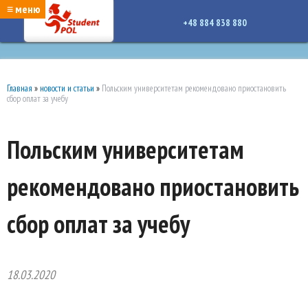
google-site-verification: google7a917c261df1566b.htmlgoogle-site-verification:
≡ меню
google7a917c261df1566b.html
+48 884 838 880
Главная
»
новости и статьи
»
Польским университетам рекомендовано приостановить
сбор оплат за учебу
Польским университетам
рекомендовано приостановить
сбор оплат за учебу
18.03.2020