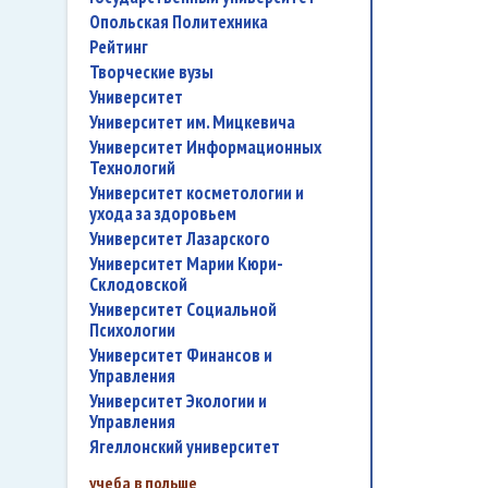
Опольская Политехника
рейтинг
творческие вузы
университет
Университет им. Мицкевича
Университет Информационных
Технологий
университет косметологии и
ухода за здоровьем
Университет Лазарского
Университет Марии Кюри-
Склодовской
Университет Социальной
Психологии
Университет Финансов и
Управления
Университет Экологии и
Управления
Ягеллонский университет
учеба в польше