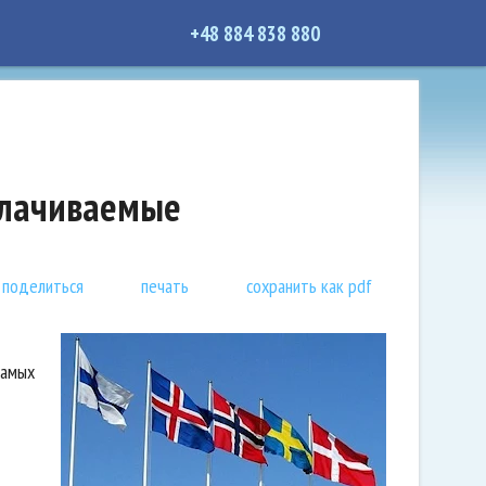
+48 884 838 880
плачиваемые
поделиться
печать
сохранить как pdf
самых