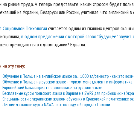
и на рынке труда. А теперь представьте, каким спросом будет польз
ехавший из Украины, Беларуси или России, учитывая, что английский в
т Социальной Психологии
считается одним из главных центров скандин
исциплина,
в одном предложении с которой слово "будущее" звучит 
щего преподаются в одном здании? Едва ли.
 на эту тему:
Обучение в Польше на английском языке за... 1000 зл/семестр - как это воз
Обучение в Польше на русском языке - туризм, менеджмент и информатика
Европейский бакалавриат по экономике на русском языке
Бесплатные курсы польского языка в Варшаве в SWPS для прибывших из Украи
Специальности с украинским языком обучения в Краковской политехнике о
Летние языковые курсы NAWA - в этом году в 6 городах Польши