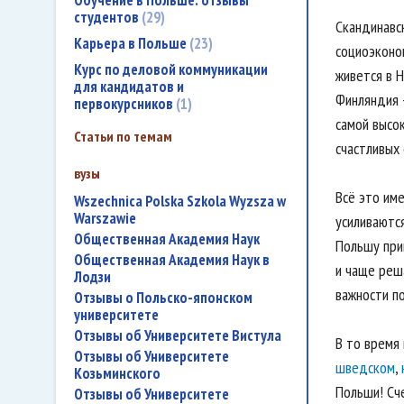
Обучение в Польше: отзывы
студентов
29
Скандинавс
Карьера в Польше
23
социоэконо
Курс по деловой коммуникации
живется в Н
для кандидатов и
Финляндия -
первокурсников
1
самой высок
Статьи по темам
счастливых
вузы
Всё это им
Wszechnica Polska Szkola Wyzsza w
Warszawie
усиливаютс
Общественная Академия Наук
Польшу при
Общественная Академия Наук в
и чаще реш
Лодзи
важности п
Отзывы о Польско-японском
университете
Отзывы об Университете Вистула
В то время
Отзывы об Университете
шведском
,
Козьминского
Польши! Сче
Отзывы об Университете