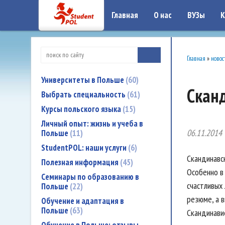
google-site-verification: google7a917c261df1566b.htmlgoogle-site-verificati
Главная
О нас
ВУЗы
К
Главная
»
новос
Университеты в Польше
60
Скан
Выбрать специальность
61
Курсы польского языка
15
Личный опыт: жизнь и учеба в
06.11.2014
Польше
11
StudentPOL: наши услуги
6
Скандинавс
Полезная информация
45
Особенно в
Семинары по образованию в
счастливых 
Польше
22
резюме, а в
Обучение и адаптация в
Польше
63
Скандинави