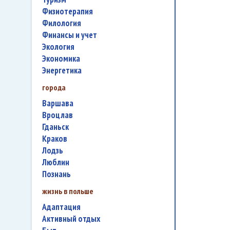
физиотерапия
филология
финансы и учет
экология
экономика
энергетика
города
Варшава
Вроцлав
Гданьск
Краков
Лодзь
Люблин
Познань
жизнь в польше
адаптация
активный отдых