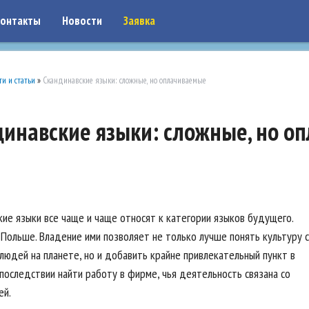
on: google7a917c261df1566b.html
онтакты
Новости
Заявка
ти и статьи
»
Скандинавские языки: сложные, но оплачиваемые
динавские языки: сложные, но о
кие языки все чаще и чаще относят к категории языков будущего.
 Польше. Владение ими позволяет не только лучше понять культуру 
людей на планете, но и добавить крайне привлекательный пункт в
последствии найти работу в фирме, чья деятельность связана со
ей.