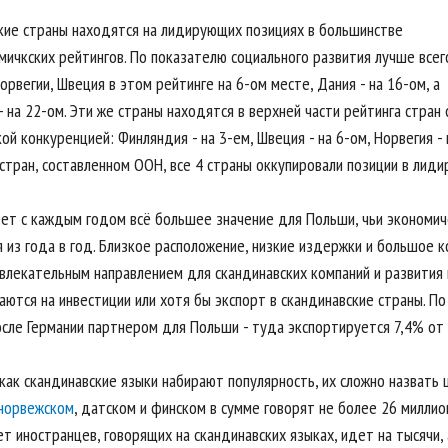
кие страны находятся на лидирующих позициях в большинстве
мичкских рейтингов. По показателю социального развития лучше всег
орвегии, Швеция в этом рейтинге на 6-ом месте, Дания - на 16-ом, а
 на 22-ом. Эти же страны находятся в верхней части рейтинга стран 
ой конкуренцией: Финляндия - на 3-ем, Швеция - на 6-ом, Норвегия - 
 стран, составленном ООН, все 4 страны оккупировали позиции в лид
еет с каждым годом всё большее значение для Польши, чьи экономич
я из года в год. Близкое расположение, низкие издержки и большое
влекательным направлением для скандинавских компаний и развития и
аются на инвестиции или хотя бы экспорт в скандинавские страны. П
осле Германии партнером для Польши - туда экспортируется 7,4% от
 как скандинавские языки набирают популярность, их сложно назвать
норвежском
, датском и финском в сумме говорят не более 26 миллио
т иностранцев, говорящих на скандинавских языках, идет на тысячи,