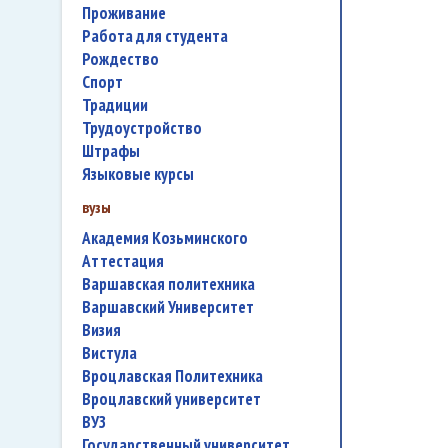
проживание
работа для студента
Рождество
спорт
традиции
трудоустройство
штрафы
языковые курсы
вузы
Академия Козьминского
аттестация
Варшавская политехника
Варшавский Университет
Визия
Вистула
Вроцлавская Политехника
Вроцлавский университет
ВУЗ
государственный университет