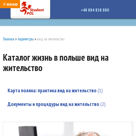
google-site-verification: google7a917c261df1566b.htmlgoogle-site-verification:
≡ меню
google7a917c261df1566b.html
+48 884 838 880
Главная
»
параметры
»
вид на жительство
Каталог жизнь в польше вид на
жительство
Карта поляка: практика вид на жительство
1
Документы и процедуры вид на жительство
2