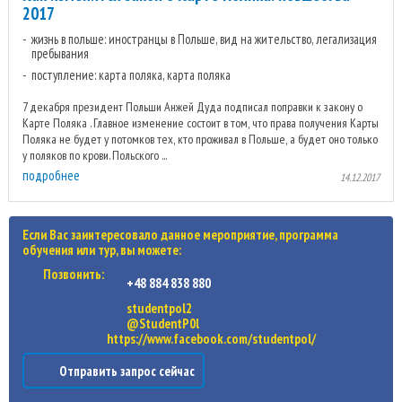
2017
жизнь в польше: иностранцы в Польше, вид на жительство, легализация
пребывания
поступление: карта поляка, карта поляка
7 декабря президент Польши Анжей Дуда подписал поправки к закону о
Карте Поляка . Главное изменение состоит в том, что права получения Карты
Поляка не будет у потомков тех, кто проживал в Польше, а будет оно только
у поляков по крови. Польского ...
подробнее
14.12.2017
Если Вас заинтересовало данное мероприятие, программа
обучения или тур, вы можете:
Позвонить:
+48 884 838 880
studentpol2
@StudentP0l
https://www.facebook.com/studentpol/
Отправить запрос сейчас