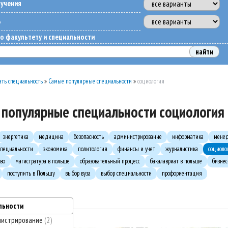
бучения
ь
о факультету и специальности
ть специальность
»
Самые популярные специальности
»
социология
популярные специальности социология
энергетика
медицина
безопасность
администрирование
информатика
мене
пециальности
экономика
политология
финансы и учет
журналистика
социоло
во
магистратура в польше
образовательный процесс
бакалавриат в польше
бизне
поступить в Польшу
выбор вуза
выбор специальности
профориентация
льности
нистрирование
2