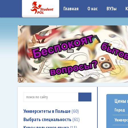
google-site-verification: google7a917c261df1566b.htmlgoogle-site-verificati
Главная
О нас
ВУЗы
К
Цены 
Город
Университеты в Польше
60
Выбрать специальность
61
Универ
Курсы польского языка
15