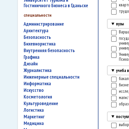
Университет Туризма и
квар
Гостиничного Бизнеса в Гданьске
трудо
специальности
администрирование
вузы
архитектура
Варша
безопасность
госуд
униве
бихевиористика
униве
внутренняя безопасность
Униве
графика
Психо
дизайн
журналистика
учеба 
инженерные специальности
бакал
информатика
бизне
искусство
иссле
косметология
магис
культуроведение
образ
логистика
маркетинг
поступ
медицина
выбор