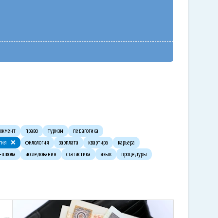
джмент
право
туризм
педагогика
гия
филология
зарплата
квартира
карьера
с-школа
исследования
статистика
язык
процедуры