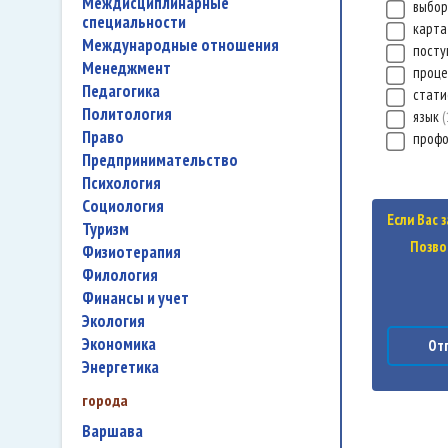
междисциплинарные
выбор
специальности
карта
международные отношения
посту
менеджмент
проц
педагогика
стати
политология
язык
право
проф
предпринимательство
психология
социология
Если Вас 
туризм
Позво
физиотерапия
филология
финансы и учет
экология
экономика
Отп
энергетика
города
Варшава