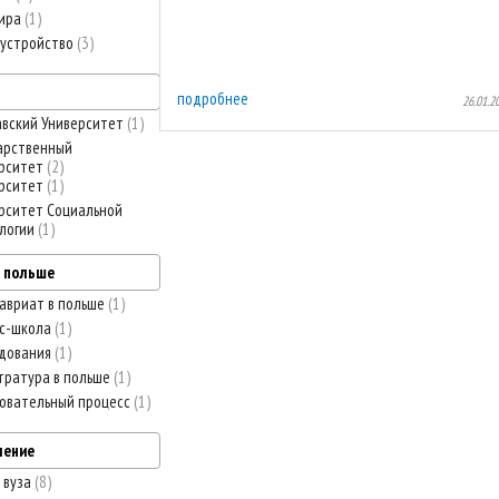
тира
1
устройство
3
подробнее
26.01.2
вский Университет
1
арственный
рситет
2
рситет
1
рситет Социальной
логии
1
в польше
авриат в польше
1
с-школа
1
дования
1
тратура в польше
1
овательный процесс
1
ление
 вуза
8