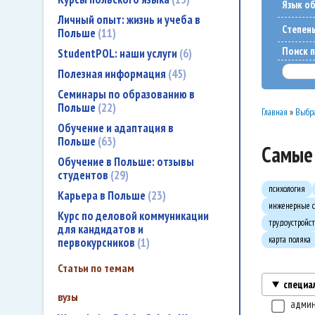
Язык о
Личный опыт: жизнь и учеба в
Cтепен
Польше
11
Поиск п
StudentPOL: наши услуги
6
Полезная информация
45
Семинары по образованию в
Польше
22
Главная
»
Выбра
Обучение и адаптация в
Польше
63
Самые 
Обучение в Польше: отзывы
студентов
29
психология
Карьера в Польше
23
инженерные с
Курс по деловой коммуникации
трудоустройст
для кандидатов и
карта поляка
первокурсников
1
Статьи по темам
специа
вузы
адми