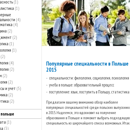
асность
1
алистика
1
нерные
альности
4
рматика
4
цина
2
джмент
2
огика
1
ология
1
о
2
логия
4
Популярные специальности в Польше
2015
логия
2
зм
2
специальности: филология, социология, психология
огия
2
учеба в польше: образовательный процесс
сы и учет
5
поступление: язык, поступить в Польшу, статистика
омика
2
етика
2
Предлагаем вашему вниманию обзор наиболее
популярных специальностей среди польских выпускник
в 2015. Надеемся, это вдохновит на получение
в польше
образования в Польше и поможет выбрать подходящую
лата
1
специальность из широчайшего списка возможных. Итак
ра
3
что же ...