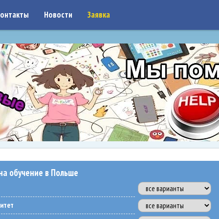
on: google7a917c261df1566b.html
онтакты
Новости
Заявка
на обучение в Польше
ситет