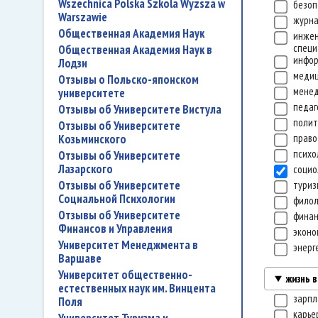
Wszechnica Polska Szkola Wyzsza w
безоп
Warszawie
журн
Общественная Академия Наук
инже
специ
Общественная Академия Наук в
инфо
Лодзи
меди
Отзывы о Польско-японском
мене
университете
педаг
Отзывы об Университете Вистула
полит
Отзывы об Университете
Козьминского
прав
психо
Отзывы об Университете
Лазарского
социо
Отзывы об Университете
тури
Социальной Психологии
филол
Отзывы об Университете
финан
Финансов и Управления
экон
Университет Менеджмента в
энерг
Варшаве
Университет общественно-
жизнь 
естественных наук им. Винцента
зарп
Поля
карье