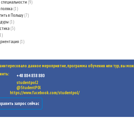
 специальности
9
 поляка
1
пить в Польшу
7
едуры
1
стика
3
1
ориентация
1
заинтересовало данное мероприятие, программа обучения или тур, вы мож
нить:
+48 884 838 880
studentpol2
@StudentP0l
https://www.facebook.com/studentpol/
равить запрос сейчас