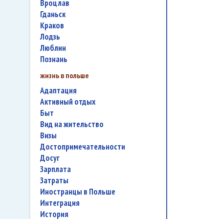
Вроцлав
Гданьск
Краков
Лодзь
Люблин
Познань
жизнь в польше
адаптация
активный отдых
быт
вид на жительство
визы
достопримечательности
досуг
зарплата
затраты
иностранцы в Польше
интеграция
история