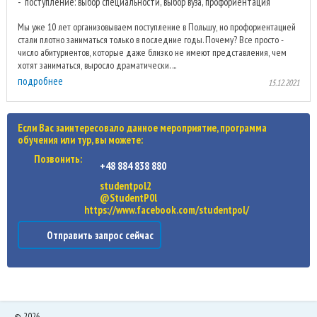
поступление: выбор специальности, выбор вуза, профориентация
Мы уже 10 лет организовываем поступление в Польшу, но профориентацией
стали плотно заниматься только в последние годы. Почему? Все просто -
число абитуриентов, которые даже близко не имеют представления, чем
хотят заниматься, выросло драматически. ...
подробнее
15.12.2021
Если Вас заинтересовало данное мероприятие, программа
обучения или тур, вы можете:
Позвонить:
+48 884 838 880
studentpol2
@StudentP0l
https://www.facebook.com/studentpol/
Отправить запрос сейчас
©
2026