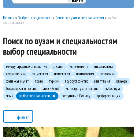
Главная
»
Выбрать специальность
»
Поиск по вузам и специальностям
»
выбор
специальности
Поиск по вузам и специальностям
выбор специальности
международные отношения
дизайн
менеджмент
информатика
журналистика
социология
психология
политология
экономика
финансы и учет
право
туризм
трудоустройство
адаптация
карьера
бакалавриат в польше
английский
магистратура в польше
выбор вуза
язык
выбор специальности
поступить в Польшу
профориентация
фильтр