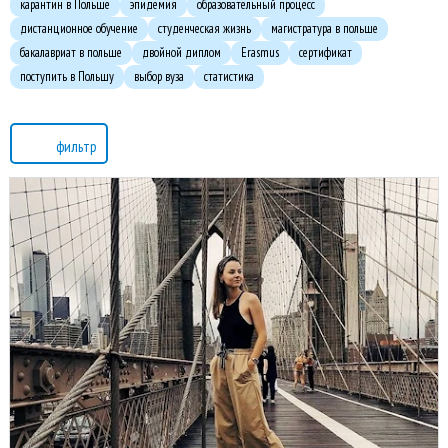
карантин в Польше
эпидемия
образовательный процесс
дистанционное обучение
студенческая жизнь
магистратура в польше
бакалавриат в польше
двойной диплом
Erasmus
сертификат
поступить в Польшу
выбор вуза
статистика
фильтр