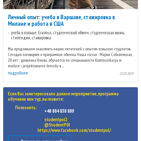
Личный опыт: учеба в Варшаве, стажировка в
Милане и работа в США
учеба в польше: Erasmus, студенческий обмен, студенческая жизнь,
стипендии, стажировка
Мы продолжаем знакомить наших читателей с опытом польских студентов.
Сегодня поговорим о программах обмена. Наша гостья - Мария Соболевская,
20 лет , уроженка Киева, обучается по специальности Kommunikacja w
modzie i projektowanie brendu в ...
подробнее
21.03.2019
Если Вас заинтересовало данное мероприятие, программа
обучения или тур, вы можете:
Позвонить:
+48 884 838 880
studentpol2
@StudentP0l
https://www.facebook.com/studentpol/