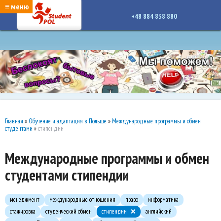
google-site-verification: google7a917c261df1566b.htmlgoogle-site-verification:
≡ меню
google7a917c261df1566b.html
+48 884 838 880
Главная
»
Обучение и адаптация в Польше
»
Международные программы и обмен
студентами
»
стипендии
Международные программы и обмен
студентами стипендии
менеджмент
международные отношения
право
информатика
стажировка
студенческий обмен
стипендии
английский