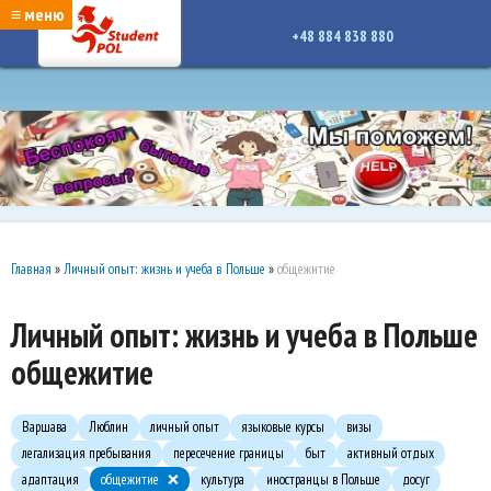
google-site-verification: google7a917c261df1566b.htmlgoogle-site-verification:
≡ меню
google7a917c261df1566b.html
+48 884 838 880
Главная
»
Личный опыт: жизнь и учеба в Польше
»
общежитие
Личный опыт: жизнь и учеба в Польше
общежитие
Варшава
Люблин
личный опыт
языковые курсы
визы
легализация пребывания
пересечение границы
быт
активный отдых
адаптация
общежитие
культура
иностранцы в Польше
досуг