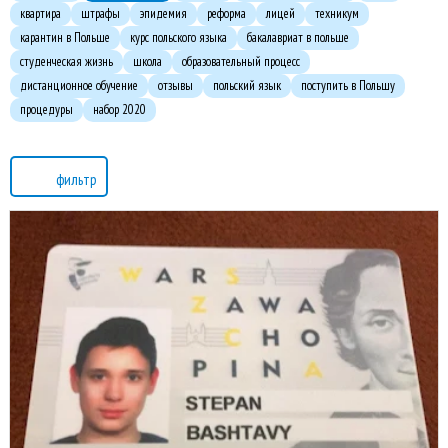
квартира
штрафы
эпидемия
реформа
лицей
техникум
карантин в Польше
курс польского языка
бакалавриат в польше
студенческая жизнь
школа
образовательный процесс
дистанционное обучение
отзывы
польский язык
поступить в Польшу
процедуры
набор 2020
фильтр