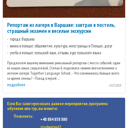
Репортаж из лагеря в Варшаве: завтрак в постель,
страшный экзамен и веселые экскурсии
города: Варшава
жизнь в польше: общежитие, культура, иностранцы в Польше, досуг
учеба в польше: польский язык, отзывы, курс польского языка
Предлагаем вашему вниманию уникальный репортаж с места событий: один
из наших юных слушателей, Степан Б. поделился своими впечатлениями о
летнем лагере Together Language School . - Что запомнилось больше всего
за время смены? - Поход в музей ...
подробнее
14.07.2018
Если Вас заинтересовало данное мероприятие, программа
обучения или тур, вы можете:
Позвонить:
+48 884 838 880
studentpol2