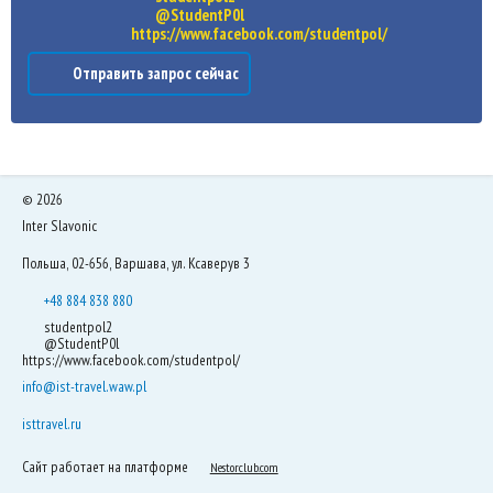
@StudentP0l
https://www.facebook.com/studentpol/
Отправить запрос сейчас
©
2026
Inter Slavonic
Польша, 02-656, Варшава, ул. Ксаверув 3
+48 884 838 880
studentpol2
@StudentP0l
https://www.facebook.com/studentpol/
info@ist-travel.waw.pl
isttravel.ru
Сайт работает на платформе
Nestorclub.com