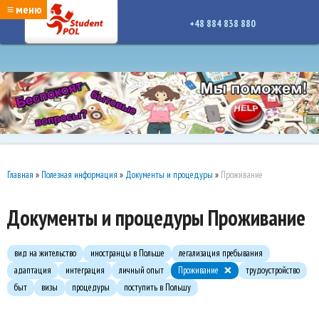
google-site-verification: google7a917c261df1566b.htmlgoogle-site-verification:
≡ меню
google7a917c261df1566b.html
+48 884 838 880
Главная
»
Полезная информация
»
Документы и процедуры
»
Проживание
Документы и процедуры Проживание
вид на жительство
иностранцы в Польше
легализация пребывания
адаптация
интеграция
личный опыт
Проживание
трудоустройство
быт
визы
процедуры
поступить в Польшу