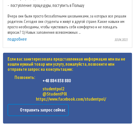
поступление: процедуры, поступить в Польшу
Вчера они были просто беззаботными школьниками, за которых все решали
родители. Сегодня они студенты и живут в другой стране. Какие навыки им
просто необходимы, чтобы чувствовать себя комфортно и не попадать
впросак? 1) Навык заполнения всевозможных ...
подробнее
10.04.2021
Если вас заинтересовала представленная информация или вы не
нашли нужный товар или услугу, пожалуйста, позвоните или
отправьте запрос на консультацию:
Позвонить:
+48 884 838 880
studentpol2
@StudentP0l
https://www.facebook.com/studentpol/
Отправить запрос сейчас