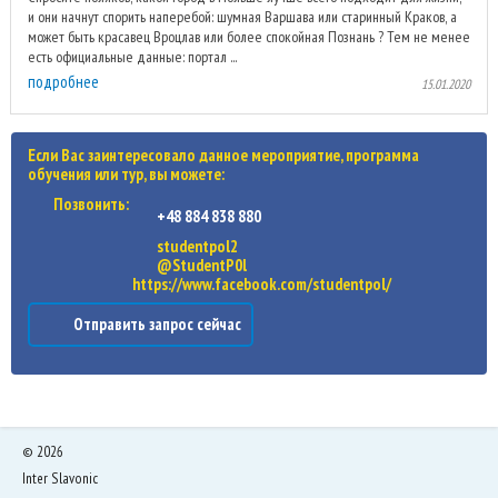
и они начнут спорить наперебой: шумная Варшава или старинный Краков, а
может быть красавец Вроцлав или более спокойная Познань ? Тем не менее
есть официальные данные: портал ...
подробнее
15.01.2020
Если Вас заинтересовало данное мероприятие, программа
обучения или тур, вы можете:
Позвонить:
+48 884 838 880
studentpol2
@StudentP0l
https://www.facebook.com/studentpol/
Отправить запрос сейчас
©
2026
Inter Slavonic