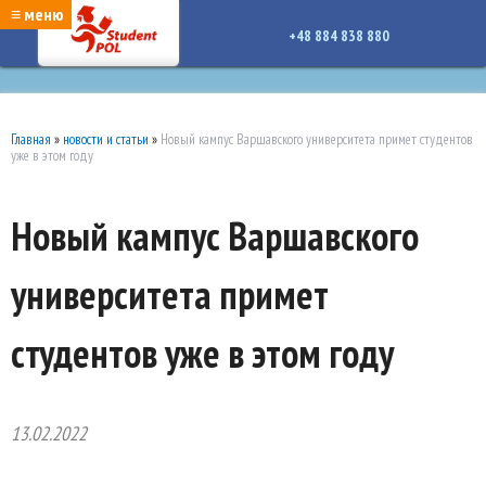
google-site-verification: google7a917c261df1566b.htmlgoogle-site-verification:
≡ меню
google7a917c261df1566b.html
+48 884 838 880
Главная
»
новости и статьи
»
Новый кампус Варшавского университета примет студентов
уже в этом году
Новый кампус Варшавского
университета примет
студентов уже в этом году
13.02.2022