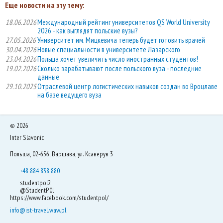
Еще новости на эту тему:
18.06.2026
Международный рейтинг университетов QS World University
2026 - как выглядят польские вузы?
27.05.2026
Университет им. Мицкевича теперь будет готовить врачей
30.04.2026
Новые специальности в университете Лазарского
23.04.2026
Польша хочет увеличить число иностранных студентов!
19.02.2026
Сколько зарабатывают после польского вуза - последние
данные
29.10.2025
Отраслевой центр логистических навыков создан во Вроцлаве
на базе ведущего вуза
©
2026
Inter Slavonic
Польша, 02-656, Варшава, ул. Ксаверув 3
+48 884 838 880
studentpol2
@StudentP0l
https://www.facebook.com/studentpol/
info@ist-travel.waw.pl