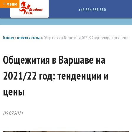
google-site-verification: google7a917c261df1566b.htmlgoogle-site-verification:
≡ меню
google7a917c261df1566b.html
+48 884 838 880
Главная
»
новости и статьи
»
Общежития в Варшаве на 2021/22 год: тенденции и цены
Общежития в Варшаве на
2021/22 год: тенденции и
цены
05.07.2021