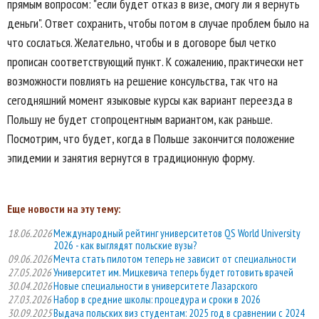
прямым вопросом: "если будет отказ в визе, смогу ли я вернуть
деньги". Ответ сохранить, чтобы потом в случае проблем было на
что сослаться. Желательно, чтобы и в договоре был четко
прописан соответствующий пункт. К сожалению, практически нет
возможности повлиять на решение консульства, так что на
сегодняшний момент языковые курсы как вариант переезда в
Польшу не будет стопроцентным вариантом, как раньше.
Посмотрим, что будет, когда в Польше закончится положение
эпидемии и занятия вернутся в традиционную форму.
Еще новости на эту тему:
18.06.2026
Международный рейтинг университетов QS World University
2026 - как выглядят польские вузы?
09.06.2026
Мечта стать пилотом теперь не зависит от специальности
27.05.2026
Университет им. Мицкевича теперь будет готовить врачей
30.04.2026
Новые специальности в университете Лазарского
27.03.2026
Набор в средние школы: процедура и сроки в 2026
30.09.2025
Выдача польских виз студентам: 2025 год в сравнении с 2024