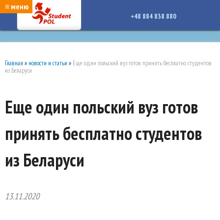
google-site-verification: google7a917c261df1566b.htmlgoogle-site-verification:
≡ меню
google7a917c261df1566b.html
+48 884 838 880
Главная
»
новости и статьи
»
Еще один польский вуз готов принять бесплатно студентов
из Беларуси
Еще один польский вуз готов
принять бесплатно студентов
из Беларуси
13.11.2020