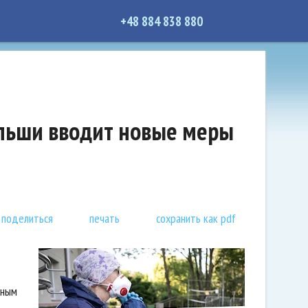
+48 884 838 880
ольши вводит новые меры
поделиться
печать
сохранить как pdf
кным