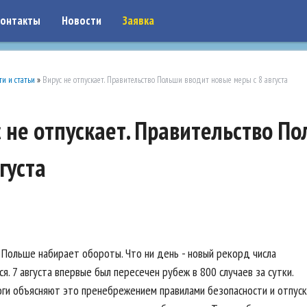
on: google7a917c261df1566b.html
онтакты
Новости
Заявка
ти и статьи
»
Вирус не отпускает. Правительство Польши вводит новые меры с 8 августа
 не отпускает. Правительство П
вгуста
 Польше набирает обороты. Что ни день - новый рекорд числа
я. 7 августа впервые был пересечен рубеж в 800 случаев за сутки.
ги объясняют это пренебрежением правилами безопасности и отпус