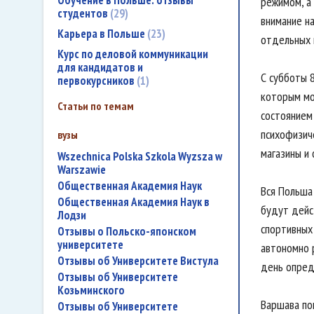
Обучение в Польше: отзывы
режимом, а
студентов
29
внимание н
Карьера в Польше
23
отдельных м
Курс по деловой коммуникации
для кандидатов и
С субботы 8
первокурсников
1
которым мо
Статьи по темам
состоянием 
психофизич
вузы
магазины и
Wszechnica Polska Szkola Wyzsza w
Warszawie
Общественная Академия Наук
Вся Польша 
Общественная Академия Наук в
будут дейс
Лодзи
спортивных
Отзывы о Польско-японском
университете
автономно р
Отзывы об Университете Вистула
день опреде
Отзывы об Университете
Козьминского
Варшава пок
Отзывы об Университете