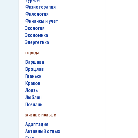
физиотерапия
филология
финансы и учет
экология
экономика
энергетика
города
Варшава
Вроцлав
Гданьск
Краков
Лодзь
Люблин
Познань
жизнь в польше
адаптация
активный отдых