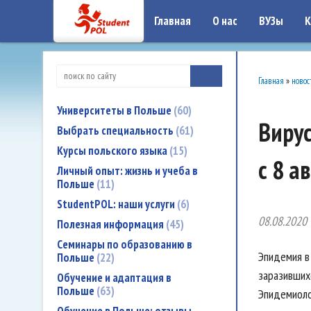
google-site-verification: google7a917c261df1566b.htmlgoogle-site-verificati
Главная
О нас
ВУЗы
К
Главная
»
новос
Университеты в Польше
60
Вирус
Выбрать специальность
61
Курсы польского языка
15
с 8 а
Личный опыт: жизнь и учеба в
Польше
11
StudentPOL: наши услуги
6
08.08.2020
Полезная информация
45
Семинары по образованию в
Эпидемия в
Польше
22
заразившихс
Обучение и адаптация в
Польше
63
Эпидемиоло