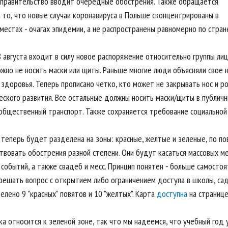
 правительство вводит очередные обострения. Также обращается
а то, что новые случаи коронавируса в Польше сконцентрированы в
естах - очагах эпидемии, а не распространены равномерно по стран
 августа входит в силу новое распоряжение относительно группы лиц
жно не носить маски или щиты. Раньше многие люди объясняли свое 
здоровья. Теперь прописано четко, кто может не закрывать нос и ро
еского развития. Все остальные должны носить маски/щиты в публичн
 общественный транспорт. Также сохраняется требование социальной
теперь будет разделена на зоны: красные, желтые и зеленые, по пов
твовать обострения разной степени. Они будут касаться массовых ме
 событий, а также свадеб и месс. Принцип понятен - больше самосто
ешать вопрос с открытием либо ограничением доступа в школы, сады
лено 9 "красных" повятов и 10 "желтых". Карта
доступна
на странице
а относится к зеленой зоне, так что мы надеемся, что учебный год 