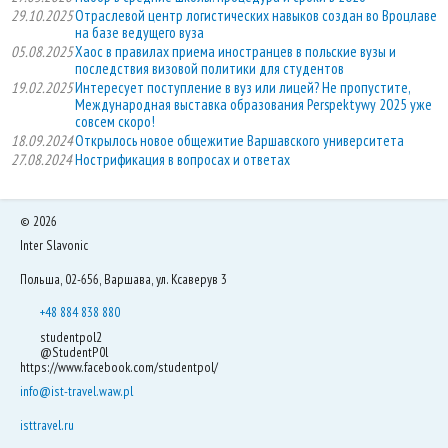
29.10.2025
Отраслевой центр логистических навыков создан во Вроцлаве
на базе ведущего вуза
05.08.2025
Хаос в правилах приема иностранцев в польские вузы и
последствия визовой политики для студентов
19.02.2025
Интересует поступление в вуз или лицей? Не пропустите,
Международная выставка образования Perspektywy 2025 уже
совсем скоро!
18.09.2024
Открылось новое общежитие Варшавского университета
27.08.2024
Нострификация в вопросах и ответах
©
2026
Inter Slavonic
Польша, 02-656, Варшава, ул. Ксаверув 3
+48 884 838 880
studentpol2
@StudentP0l
https://www.facebook.com/studentpol/
info@ist-travel.waw.pl
isttravel.ru