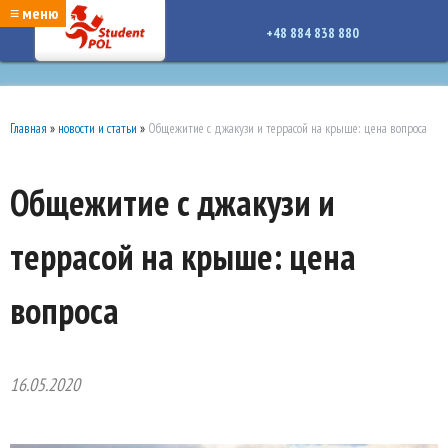
google-site-verification: google7a917c261df1566b.htmlgoogle-site-verification:
≡ меню
google7a917c261df1566b.html
+48 884 838 880
Главная
»
новости и статьи
»
Общежитие с джакузи и террасой на крыше: цена вопроса
Общежитие с джакузи и
террасой на крыше: цена
вопроса
16.05.2020