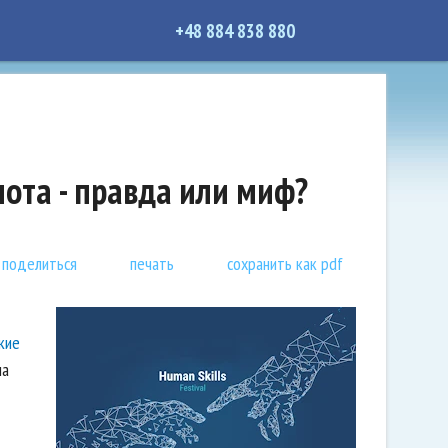
+48 884 838 880
ота - правда или миф?
поделиться
печать
сохранить как pdf
кие
на