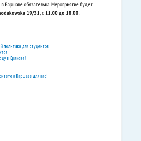
ии в Варшаве обязательна. Мероприятие будет
Chodakowska 19/31
, с
1
1.00 до 18.00.
ой политики для студентов
нтов
оду в Кракове!
итете в Варшаве для вас!