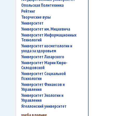
Опольская Политехника
рейтинг
творческие вузы
университет
Университет им. Мицкевича
Университет Информационных
Технологий
университет косметологии и
ухода за здоровьем
Университет Лазарского
Университет Марии Кюри-
Склодовской
Университет Социальной
Психологии
Университет Финансов и
Управления
Университет Экологии и
Управления
Ягеллонский университет
учеба в польше