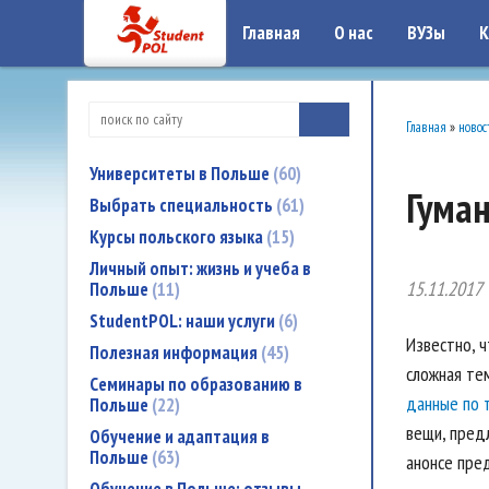
google-site-verification: google7a917c261df1566b.htmlgoogle-site-verificati
Главная
О нас
ВУЗы
К
Главная
»
новос
Университеты в Польше
60
Гуман
Выбрать специальность
61
Курсы польского языка
15
Личный опыт: жизнь и учеба в
15.11.2017
Польше
11
StudentPOL: наши услуги
6
Известно, 
Полезная информация
45
сложная тем
Семинары по образованию в
данные по 
Польше
22
вещи, пре
Обучение и адаптация в
Польше
63
анонсе пр