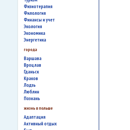
физиотерапия
филология
финансы и учет
экология
экономика
энергетика
города
Варшава
Вроцлав
Гданьск
Краков
Лодзь
Люблин
Познань
жизнь в польше
адаптация
активный отдых