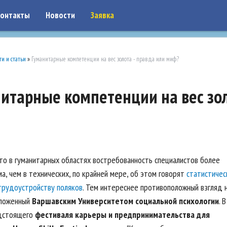
on: google7a917c261df1566b.html
онтакты
Новости
Заявка
ти и статьи
»
Гуманитарные компетенции на вес золота - правда или миф?
итарные компетенции на вес зол
что в гуманитарных областях востребованность специалистов более
а, чем в технических, по крайней мере, об этом говорят
статистичес
трудоустройству поляков
. Тем интереснее противоположный взгляд 
дложенный
Варшавским Университетом социальной психологии
. В
едстоящего
фестиваля карьеры и предпринимательства для