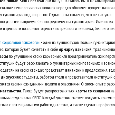
иев
Human Skills Festival
они пишут: "Казалось бы, в механизирова
создание технологических новинок нередко обгоняет процесс написан
ия гуманитария под вопросом. Однако, оказывается, что не так уж и
жно достичь напрямую без посредничества гуманитариев. Именно их
и и ценности позволяют оценить потребности человека, без чего не
т социальной психологии
- один из лучших вузов Польши гуманитарног
ю, которая будет сочетать в себе
ярмарку вакансий
, традиционно
ассы
по улучшению своих карьерных или предпринимательских персп
нституций будут рассказывать о гуманитарных компетенциях и возмо
тодатели на своих стендах представят
вакансии
и предложения, где
 дискуссиях
студенты, работодатели и представители институций 
елятся своими ожиданиями, целями и опасениями. О своем опыте расс
мательства
. Также будут распространяться
карты со скидками
на
ивыми студентами СВПС. Каждый участник сможет получить консуль
твию с потенциальными работодателями, а также сделать професси