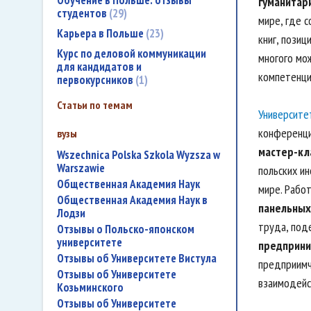
Обучение в Польше: отзывы
гуманитар
студентов
29
мире, где 
Карьера в Польше
23
книг, позиц
Курс по деловой коммуникации
многого мо
для кандидатов и
компетенци
первокурсников
1
Статьи по темам
Университе
конференци
вузы
мастер-кл
Wszechnica Polska Szkola Wyzsza w
Warszawie
польских и
Общественная Академия Наук
мире. Рабо
Общественная Академия Наук в
панельных
Лодзи
труда, под
Отзывы о Польско-японском
университете
предприни
Отзывы об Университете Вистула
предприимч
Отзывы об Университете
взаимодейс
Козьминского
Отзывы об Университете