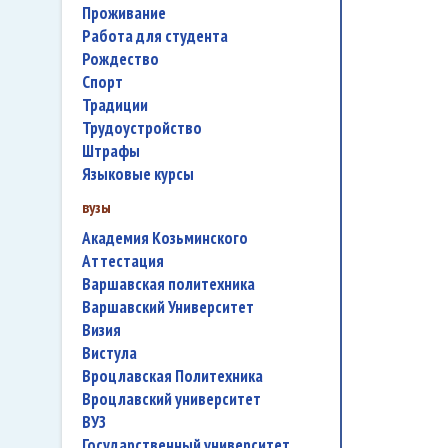
проживание
работа для студента
Рождество
спорт
традиции
трудоустройство
штрафы
языковые курсы
вузы
Академия Козьминского
аттестация
Варшавская политехника
Варшавский Университет
Визия
Вистула
Вроцлавская Политехника
Вроцлавский университет
ВУЗ
государственный университет