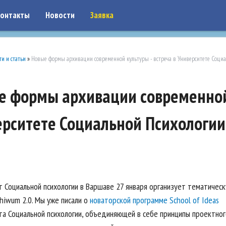
on: google7a917c261df1566b.html
онтакты
Новости
Заявка
ти и статьи
»
Новые формы архивации современной культуры - встреча в Университете Социа
 формы архивации современной 
ерситете Социальной Психологии
т Социальной психологии в Варшаве 27 января организует тематичес
hiwum 2.0. Мы уже писали о
новаторской программе School of Ideas
та Социальной психологии, объединяющей в себе принципы проектног