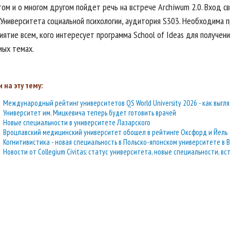
ом и о многом другом пойдет речь на встрече Archiwum 2.0. Вход св
Университета социальной психологии, аудитория S303. Необходима 
иятие всем, кого интересует программа School of Ideas для получен
мых темах.
 на эту тему:
Международный рейтинг университетов QS World University 2026 - как выгля
Университет им. Мицкевича теперь будет готовить врачей
Новые специальности в университете Лазарского
Вроцлавский медицинский университет обошел в рейтинге Оксфорд и Йель
Когнитивистика - новая специальность в Польско-японском университете в 
Новости от Collegium Civitas: статус университета, новые специальности, 