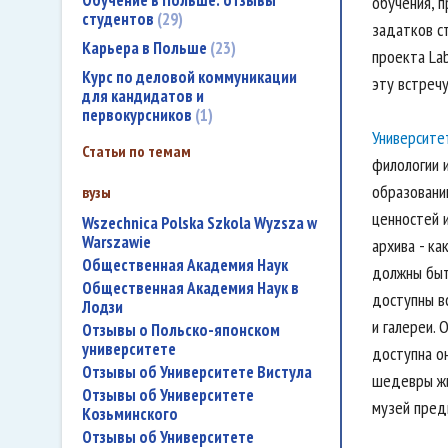
Обучение в Польше: отзывы
обучения, 
студентов
29
задатков ст
Карьера в Польше
23
проекта La
Курс по деловой коммуникации
эту встреч
для кандидатов и
первокурсников
1
Университе
Статьи по темам
филологии 
образовани
вузы
ценностей 
Wszechnica Polska Szkola Wyzsza w
Warszawie
архива - к
Общественная Академия Наук
должны быт
Общественная Академия Наук в
доступны в
Лодзи
и галереи. 
Отзывы о Польско-японском
университете
доступна о
Отзывы об Университете Вистула
шедевры жи
Отзывы об Университете
музей пред
Козьминского
Отзывы об Университете