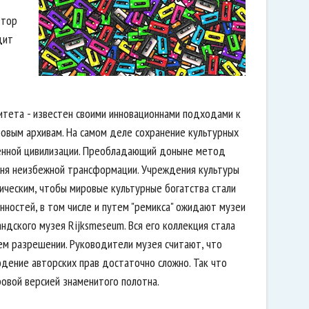
втор
дит
итета - известен своими инновационнами подходами к
ровым архивам. На самом деле сохранение культурных
менной цивилизации. Преобладающий доныне метод
одня неизбежной трансформации. Учреждения культуры
ическим, чтобы мировые культурные богатства стали
нностей, в том числе и путем "ремикса" ожидают музеи
ндского музея Rijksmeseum. Вся его коллекция стала
шем разрешении. Руководители музея считают, что
ение авторских прав достаточно сложно. Так что
овой версией знаменитого полотна.