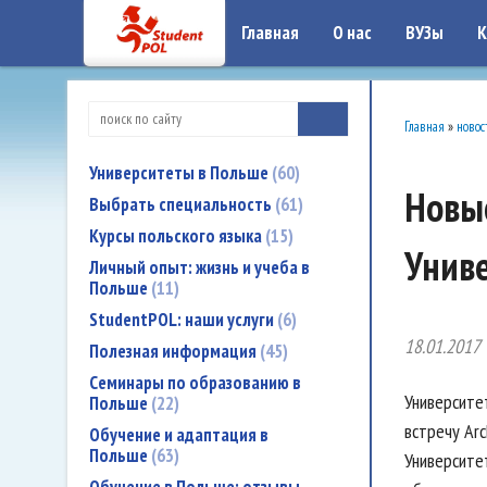
google-site-verification: google7a917c261df1566b.htmlgoogle-site-verificati
Главная
О нас
ВУЗы
К
Главная
»
новос
Университеты в Польше
60
Новые
Выбрать специальность
61
Курсы польского языка
15
Унив
Личный опыт: жизнь и учеба в
Польше
11
StudentPOL: наши услуги
6
18.01.2017
Полезная информация
45
Семинары по образованию в
Университе
Польше
22
встречу Arc
Обучение и адаптация в
Польше
63
Университе