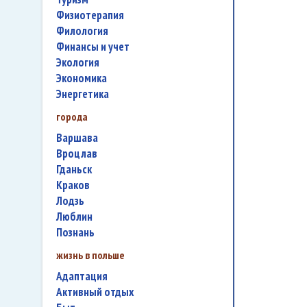
физиотерапия
филология
финансы и учет
экология
экономика
энергетика
города
Варшава
Вроцлав
Гданьск
Краков
Лодзь
Люблин
Познань
жизнь в польше
адаптация
активный отдых