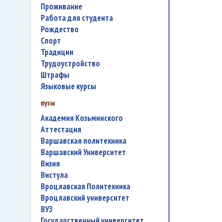
проживание
работа для студента
Рождество
спорт
традиции
трудоустройство
штрафы
языковые курсы
вузы
Академия Козьминского
аттестация
Варшавская политехника
Варшавский Университет
Визия
Вистула
Вроцлавская Политехника
Вроцлавский университет
ВУЗ
государственный университет