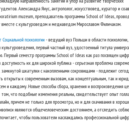
прикладную направленность занятий и упор на развитие творческих
удентов. Александра Янус, антрополог, искусствовед, куратор и соа
boratirium muzeum, преподаватель программы School of Ideas, прово
у вместе с культуроведом и медиаведом Мирославом Филичаком.
т Социальной психологии
- ведущий вуз Польши в области психологии,
и культуроведения, первый частный вуз, удостоенный титула универс
ю. Первый семестр программы School of Ideas как раз посвящен циф
и доступность их для широкой публика - серьезная проблема совре
ак замкнутой шкатулки с накопленными сокровищами - подлежит сег
ь открыты к современным вызовам, как концептуальным, так и юрид
сем и каждому. Новые способы сбора, хранения и воспроизведения це
О том, что подобные изменения реальны, свидетельствует опыт голла
нлайн, причем не только для просмотра, но и для скачивания в хоро
вописи являются общечеловеческим достоянием, а отследить соблюд
почитает, чтобы пользователи наслаждались профессиональной цифр