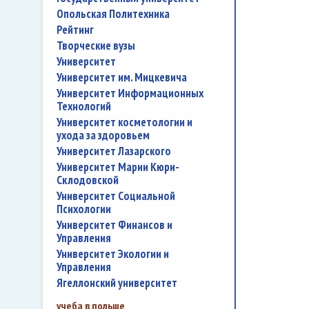
Опольская Политехника
рейтинг
творческие вузы
университет
Университет им. Мицкевича
Университет Информационных
Технологий
университет косметологии и
ухода за здоровьем
Университет Лазарского
Университет Марии Кюри-
Склодовской
Университет Социальной
Психологии
Университет Финансов и
Управления
Университет Экологии и
Управления
Ягеллонский университет
учеба в польше