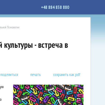
+48 884 838 880
льной Психологии
культуры - встреча в
поделиться
печать
сохранить как pdf
кую
о